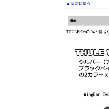
▲ 目次に戻る
機能
THULErEvo7104の特