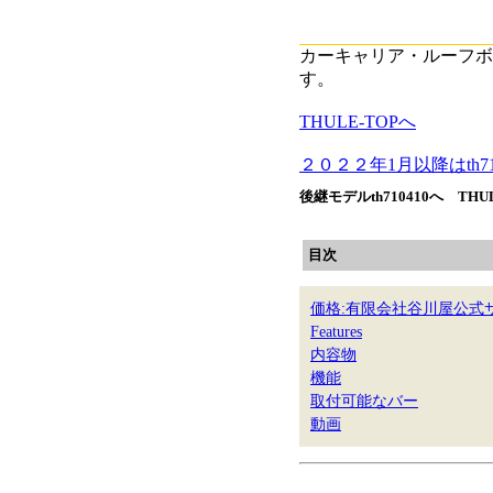
カーキャリア・ルーフボ
す。
THULE-TOPへ
２０２２年1月以降はth7
後継モデルth710410へ THU
目次
価格:有限会社谷川屋公式
Features
内容物
機能
取付可能なバー
動画