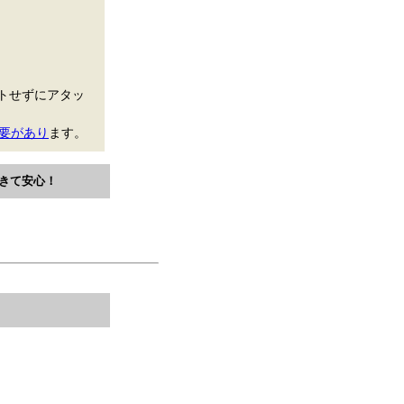
トせずにアタッ
要があり
ます。
きて安心！