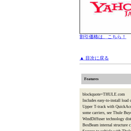
割引価格は、こちら！
▲ 目次に戻る
Features
blockquote=THULE.com
Includes easy-to-install load
Upper T-track with QuickAcce
some carriers, see Thule Buye
WindDiffuser technology dist
BoxBeam internal structure cr