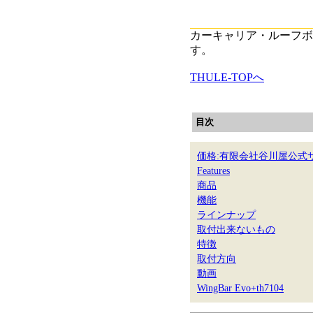
カーキャリア・ルーフボ
す。
THULE-TOPへ
目次
価格:有限会社谷川屋公式
Features
商品
機能
ラインナップ
取付出来ないもの
特徴
取付方向
動画
WingBar Evo+th7104