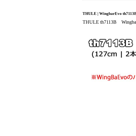
THULE | WingbarEv
THULE th7113B Wing