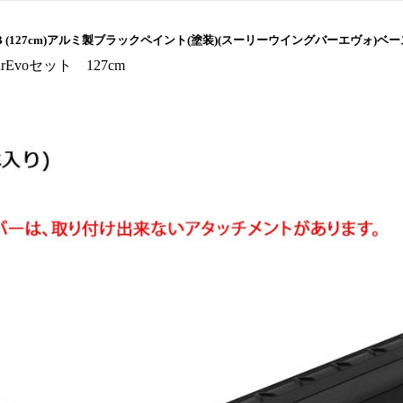
o th7113B (127cm)アルミ製ブラックペイント(塗装)(スーリーウイングバーエヴ
barEvoセット 127cm