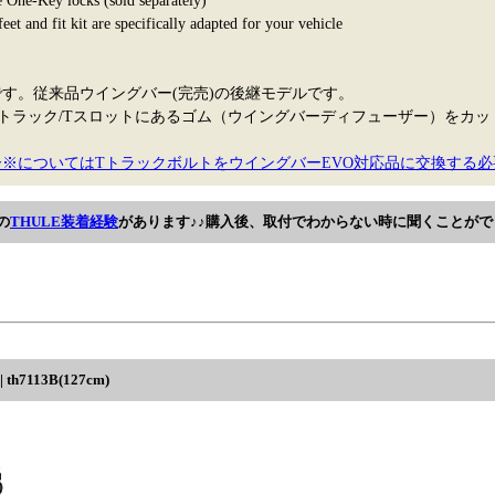
e One-Key locks (sold separately)
eet and fit kit are specifically adapted for your vehicle
定です。従来品ウイングバー(完売)の後継モデルです。
トラック/Tスロットにあるゴム（ウイングバーディフューザー）をカッ
。
※についてはTトラックボルトをウイングバーEVO対応品に交換する必
の
THULE装着経験
があります♪♪購入後、取付でわからない時に聞くことがで
7113B(127cm)