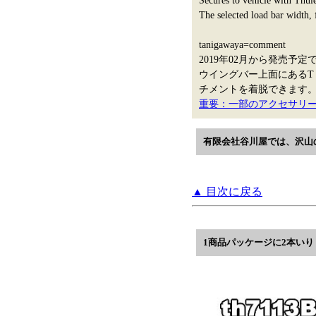
Secures to vehicle with Thul
The selected load bar width, f
tanigawaya=comment
2019年02月から発売予
ウイングバー上面にあるT
チメントを着脱できます
重要：一部のアクセサリー
有限会社谷川屋では、沢山
▲ 目次に戻る
1商品パッケージに2本いり | th