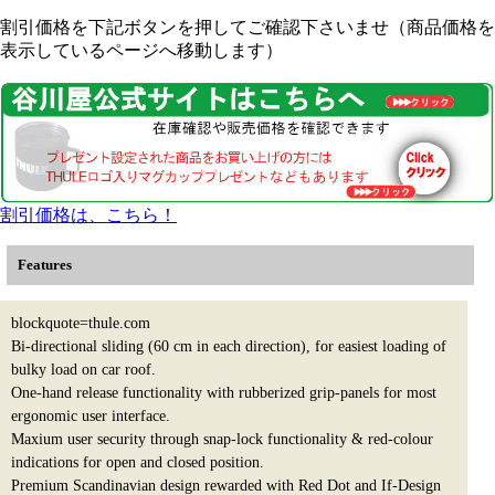
割引価格を下記ボタンを押してご確認下さいませ（商品価格を
表示しているページへ移動します）
割引価格は、こちら！
Features
blockquote=thule.com
Bi-directional sliding (60 cm in each direction), for easiest loading of
bulky load on car roof.
One-hand release functionality with rubberized grip-panels for most
ergonomic user interface.
Maxium user security through snap-lock functionality & red-colour
indications for open and closed position.
Premium Scandinavian design rewarded with Red Dot and If-Design