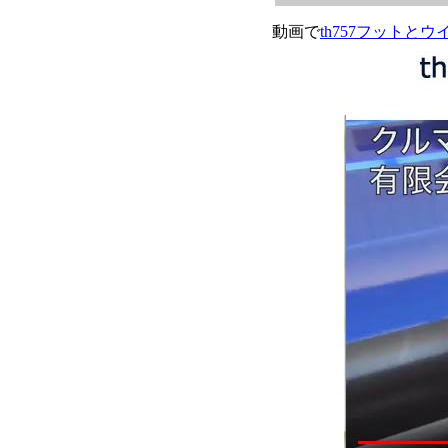
動画で
th757フット