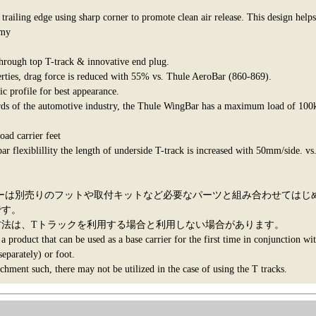
e trailing edge using sharp corner to promote clean air release. This design help
omy
through top T-track & innovative end plug.
ties, drag force is reduced with 55% vs. Thule AeroBar (860-869).
 profile for best appearance.
rds of the automotive industry, the Thule WingBar has a maximum load of 100
oad carrier feet
ar flexiblillity the length of underside T-track is increased with 50mm/side. v
ウィングバーは別売りのフットや取付キットなど必要なパーツと組み合わせては
です。
方法は、Tトラックを利用する場合と利用しない場合があります。
product that can be used as a base carrier for the first time in conjunction wi
separately) or foot.
hment such, there may not be utilized in the case of using the T tracks.