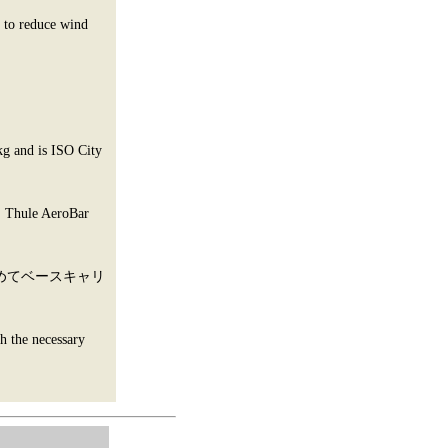
s to reduce wind
kg and is ISO City
s. Thule AeroBar
じめてベースキャリ
th the necessary