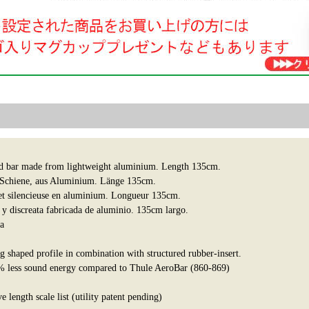
oad bar made from lightweight aluminium. Length 135cm.
Schiene, aus Aluminium. Länge 135cm.
 et silencieuse en aluminium. Longueur 135cm.
 y discreata fabricada de aluminio. 135cm largo.
a
g shaped profile in combination with structured rubber-insert.
% less sound energy compared to Thule AeroBar (860-869)
 length scale list (utility patent pending)