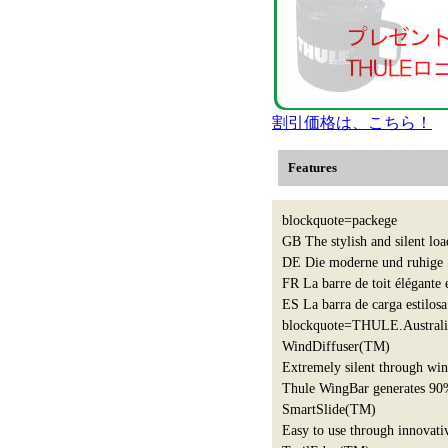
割引価格は、こちら！
Features
blockquote=packege
GB The stylish and silent l
DE Die moderne und ruhige 
FR La barre de toit élégante
ES La barra de carga estilosa
blockquote=THULE.Australi
WindDiffuser(TM)
Extremely silent through win
Thule WingBar generates 90
SmartSlide(TM)
Easy to use through innovative