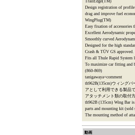
TrailEdge(TM)
Design registration of profil
drag and improve fuel econ
WingPlug(TM)
Easy fixation of accessories 
Excellent Aerodynamic proper
Smoothly curved Aerodynamic
Designed for the high standa
Crash & TÜV GS approved.
Fits all Thule Rapid System l
To maximize car fitting and b
(860-869)
tanigawaya=comment
th962B(135cm)
アとして利用できる製品
アタッチメント類の取付
th962B (135cm) Wing Bar is a 
parts and mounting kit (sold 
The mounting method of attac
動画