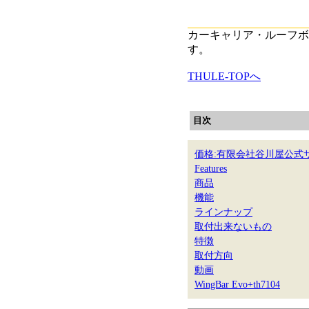
カーキャリア・ルーフボ
す。
THULE-TOPへ
目次
価格:有限会社谷川屋公式
Features
商品
機能
ラインナップ
取付出来ないもの
特徴
取付方向
動画
WingBar Evo+th7104