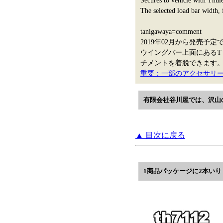
Secures to vehicle with Thul
The selected load bar width, f
tanigawaya=comment
2019年02月から発売予
ウイングバー上面にあるT
チメントを着脱できます
重要：一部のアクセサリー
有限会社谷川屋では、沢山
▲ 目次に戻る
1商品パッケージに2本いり | th