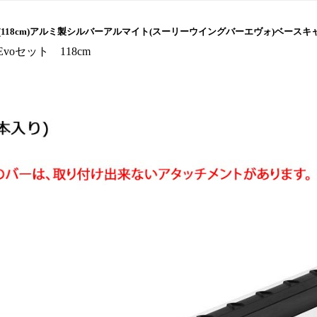
o th7112 (118cm)アルミ製シルバーアルマイト(スーリーウイングバーエヴォ)ベ
arEvoセット 118cm