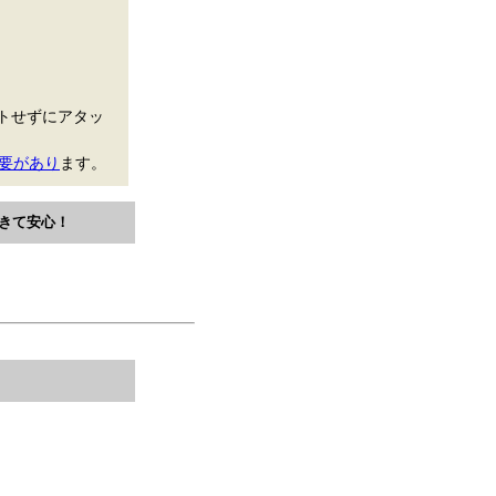
トせずにアタッ
要があり
ます。
きて安心！