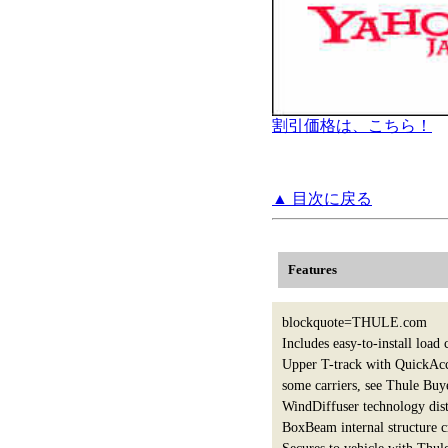
割引価格は、こちら！
▲ 目次に戻る
Features
blockquote=THULE.com
Includes easy-to-install load
Upper T-track with QuickAcce
some carriers, see Thule Buye
WindDiffuser technology dist
BoxBeam internal structure cr