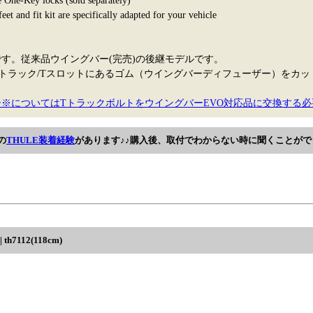
e One-Key locks (sold separately)
eet and fit kit are specifically adapted for your vehicle
定です。従来品ウイングバー(完売)の後継モデルです。
トラック/Tスロットにあるゴム（ウイングバーディフューザー）をカッ
。
※についてはTトラックボルトをウイングバーEVO対応品に交換する必
の
THULE装着経験
があります♪♪購入後、取付でわからない時に聞くことがで
7112(118cm)