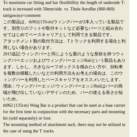
To maximize car fitting and bar flexiblillity the length of underside T-
track is increased with 50mm/side. vs. Thule AeroBar (860-869)
tanigawaya=comment
この製品は、th962(135cm)ウィングバーが2本入っている製品で
す。別売りのフットや取付キットなど必要なパーツと組み合わ
せてはじめてベースキャリアとして利用できる製品です。
アタッチメント類の取付方法は、Tトラックを利用する場合と利
用しない場合があります。
2015追記:ウィングバーと同じような翼のような形状を持つウィ
ングバーエッジおよびウィングバーエッジRailという製品もあり
ます。しかし、大きなルーフボックスを積みたい方や、自転車
を複数台積載したいなどの利用方法をお考えの場合は、このウ
ィングバーを利用したベースキャリアをオススメいたします。
理由：ウィングバーエッジ/ウィングバーエッジRailはバーの両
端が飛び出していないデザインのため、バーの使える長さが短
いため。
th962 (135cm) Wing Bar is a product that can be used as a base carrier
for the first time in conjunction with the necessary parts and mounting
kit (sold separately) or foot.
The mounting method of attachment such, there may not be utilized in
the case of using the T tracks.