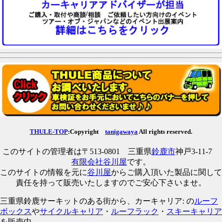
THULE-TOP
:Copyright
tanigawaya
All rights reserved.
このサイトの管理者は〒513-0801 三重県
鈴鹿市
神戸3-11-7
有限会社谷川屋
です。
このサイトの情報を元に
谷川屋
からご購入頂いた製品に関して
責任を持って販売いたしますのでご安心下さいませ。
三重県鈴鹿サーキットのある街から、カーキャリア: の
ルーフ
ボックス
や
サイクルキャリア
・
ルーフラック
・
スキーキャリア
を販売中