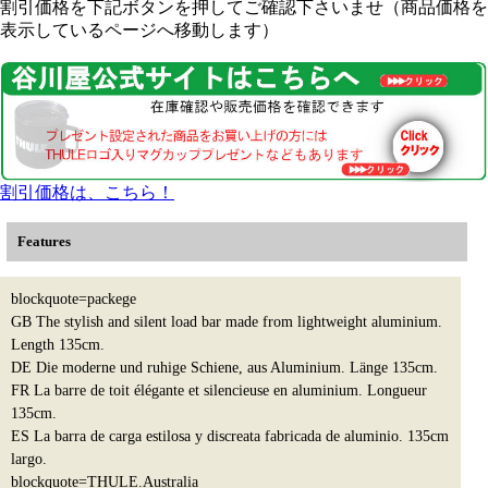
割引価格を下記ボタンを押してご確認下さいませ（商品価格を
表示しているページへ移動します）
割引価格は、こちら！
Features
blockquote=packege
GB The stylish and silent load bar made from lightweight aluminium.
Length 135cm.
DE Die moderne und ruhige Schiene, aus Aluminium. Länge 135cm.
FR La barre de toit élégante et silencieuse en aluminium. Longueur
135cm.
ES La barra de carga estilosa y discreata fabricada de aluminio. 135cm
largo.
blockquote=THULE.Australia