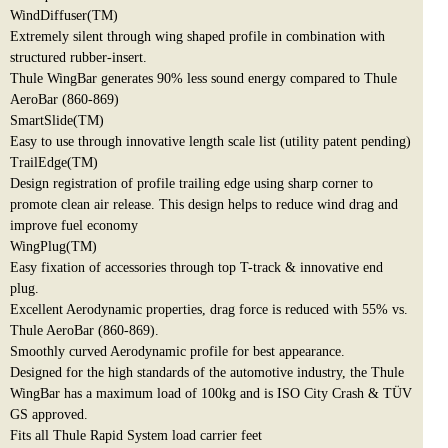
WindDiffuser(TM)
Extremely silent through wing shaped profile in combination with
structured rubber-insert.
Thule WingBar generates 90% less sound energy compared to Thule
AeroBar (860-869)
SmartSlide(TM)
Easy to use through innovative length scale list (utility patent pending)
TrailEdge(TM)
Design registration of profile trailing edge using sharp corner to
promote clean air release. This design helps to reduce wind drag and
improve fuel economy
WingPlug(TM)
Easy fixation of accessories through top T-track & innovative end
plug.
Excellent Aerodynamic properties, drag force is reduced with 55% vs.
Thule AeroBar (860-869).
Smoothly curved Aerodynamic profile for best appearance.
Designed for the high standards of the automotive industry, the Thule
WingBar has a maximum load of 100kg and is ISO City Crash & TÜV
GS approved.
Fits all Thule Rapid System load carrier feet