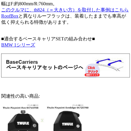
幅はF:約800mm/R:760mm。
このクルマに、th824（＝大きい方）を取付した事例はこちら
RoofBox
と異なりルーフラックは、装着したままでも車高が
低く抑えられる特徴があります。
■適合するベースキャリアSETの組み合わせ■
BMW 1シリーズ
関連性の高い商品: