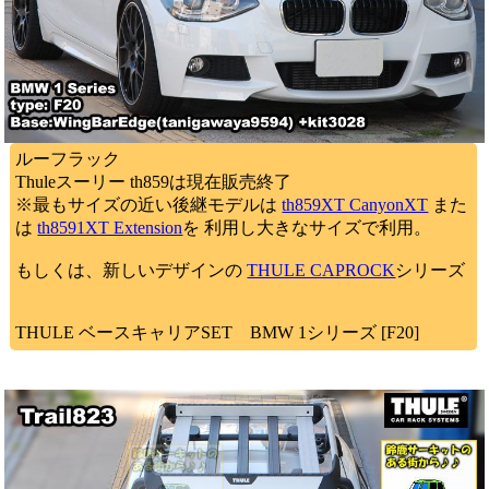
ルーフラック
Thuleスーリー th859は現在販売終了
※最もサイズの近い後継モデルは
th859XT CanyonXT
また
は
th8591XT Extension
を 利用し大きなサイズで利用。
もしくは、新しいデザインの
THULE CAPROCK
シリーズ
THULE ベースキャリアSET BMW 1シリーズ [F20]