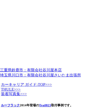
三重県鈴鹿市：有限会社谷川屋本店
埼玉県川口市：有限会社谷川屋さいたま出張所
カーキャリア ガイド-TOP>>>
THULE>>>
装着写真集>>>
ルーフラック
2014年登場の
Trail823
取付事例です。