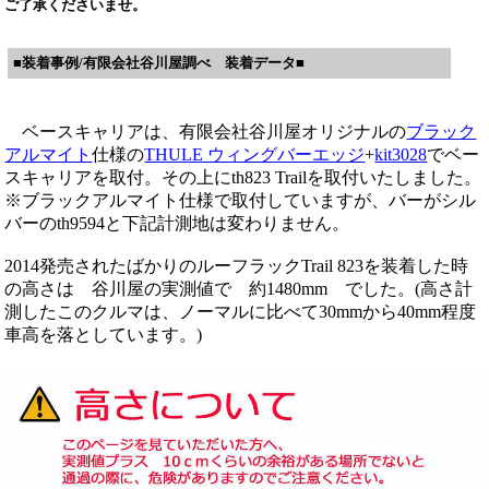
ご了承くださいませ。
■装着事例/有限会社谷川屋調べ 装着データ■
ベースキャリアは、有限会社谷川屋オリジナルの
ブラック
アルマイト
仕様の
THULE ウィングバーエッジ
+
kit3028
でベー
スキャリアを取付。その上にth823 Trailを取付いたしました。
※ブラックアルマイト仕様で取付していますが、バーがシル
バーのth9594と下記計測地は変わりません。
2014発売されたばかりのルーフラックTrail 823を装着した時
の高さは 谷川屋の実測値で 約1480mm でした。(高さ計
測したこのクルマは、ノーマルに比べて30mmから40mm程度
車高を落としています。)