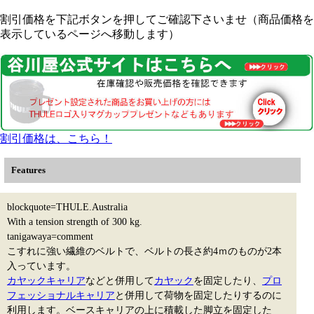
割引価格を下記ボタンを押してご確認下さいませ（商品価格を
表示しているページへ移動します）
割引価格は、こちら！
Features
blockquote=THULE.Australia
With a tension strength of 300 kg.
tanigawaya=comment
こすれに強い繊維のベルトで、ベルトの長さ約4ｍのものが2本
入っています。
カヤックキャリア
などと併用して
カヤック
を固定したり、
プロ
フェッショナルキャリア
と併用して荷物を固定したりするのに
利用します。ベースキャリアの上に積載した脚立を固定した