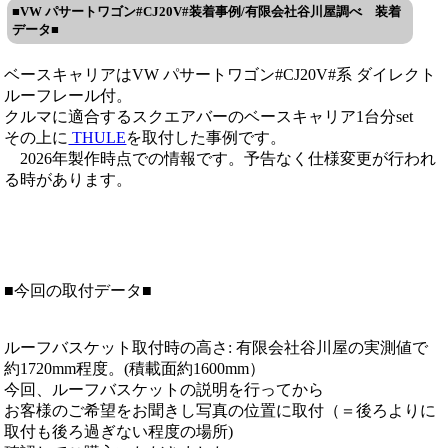
■VW パサートワゴン#CJ20V#装着事例/有限会社谷川屋調べ 装着
データ■
ベースキャリアはVW パサートワゴン#CJ20V#系 ダイレクト
ルーフレール付。
クルマに適合するスクエアバーのベースキャリア1台分set
その上に
THULE
を取付した事例です。
2026年製作時点での情報です。予告なく仕様変更が行われ
る時があります。
■今回の取付データ■
ルーフバスケット取付時の高さ: 有限会社谷川屋の実測値で
約1720mm程度。(積載面約1600mm）
今回、ルーフバスケットの説明を行ってから
お客様のご希望をお聞きし写真の位置に取付（＝後ろよりに
取付も後ろ過ぎない程度の場所)