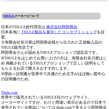
THULE
メーカーについて
日本のTHULE総代理店は
株式会社阿部商会
日本各地に
THULE製品を展示したコンセプトショップ
を設
置。
※有限会社谷川屋は阿部商会様から仕入れた正規輸入品の
THULE販売店です。
阿部商会さんが認めるTHULEプロショップ認定店です。
※THULEをはじめてお買い上げの方は、有限会社谷川屋はじ
め 掲載されているTHULEプロショップで正しい説明をして
もらえるお店で購入をおすすめします。
※理由＝説明書が世界中で共通のため文字がほぼ無い図中心
の説明書のため。
Thule.com
世界中で販売されているTHULE社のウェブサイト。
メーカーサイトですが、わりと間違い表示があるので日本で
発売されている商品については thule.comで見るより阿部商会