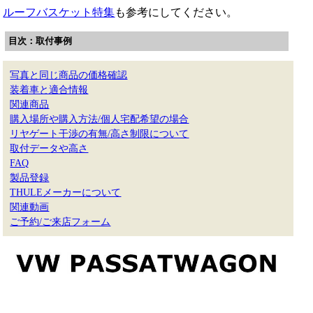
ルーフバスケット特集
も参考にしてください。
目次：取付事例
写真と同じ商品の価格確認
装着車と適合情報
関連商品
購入場所や購入方法/個人宅配希望の場合
リヤゲート干渉の有無/高さ制限について
取付データや高さ
FAQ
製品登録
THULEメーカーについて
関連動画
ご予約/ご来店フォーム