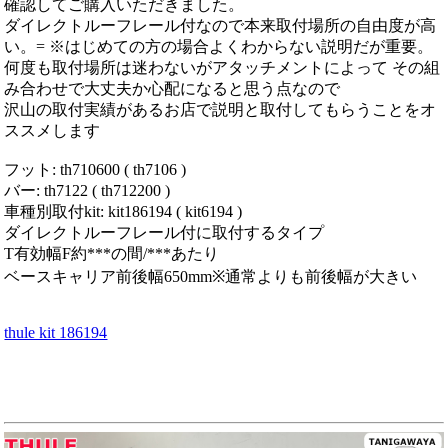
確認してご購入いただきました。
ダイレクトルーフレール付なので本来取付場所の自由度が高
い。= ※はじめての方の場合よくわからない説明だが重要。
何度も取付場所は迷わないがアタッチメントによって その組
み合わせで大丈夫か心配になると思う点なので
沢山の取付実績があるお店で説明と取付してもらうことをオ
ススメします
フット: th710600 ( th7106 )
バー: th7122 ( th712200 )
車種別取付kit: kit186194 ( kit6194 )
ダイレクトルーフレール付に取付するタイプ
T有効幅F約***の間/***あたり
ベースキャリア前後幅650mm※通常よりも前後幅が大きい
thule kit 186194