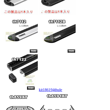
kit186194thule