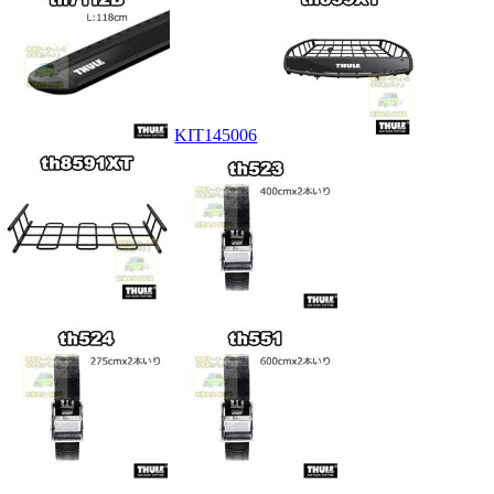
KIT145006