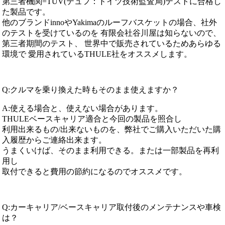
第三者機関=TUV(テュフ：ドイツ技術監査局)テストに合格し
た製品です。
他のブランドinnoやYakimaのルーフバスケットの場合、社外
のテストを受けているのを 有限会社谷川屋は知らないので、
第三者期間のテスト、 世界中で販売されているためあらゆる
環境で 愛用されているTHULE社をオススメします。
Q:クルマを乗り換えた時もそのまま使えますか？
A:使える場合と、使えない場合があります。
THULEベースキャリア適合と今回の製品を照合し
利用出来るもの/出来ないものを、弊社でご購入いただいた購
入履歴からご連絡出来ます。
うまくいけば、そのまま利用できる。または一部製品を再利
用し
取付できると費用の節約になるのでオススメです。
Q:カーキャリア/ベースキャリア取付後のメンテナンスや車検
は？