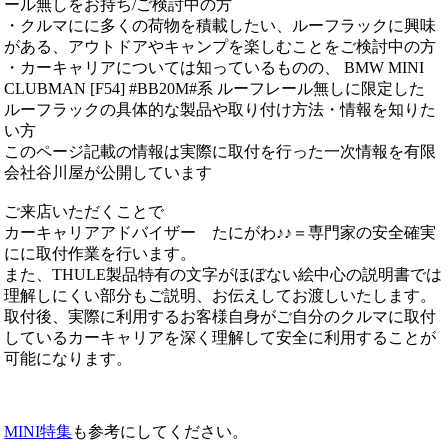
ール無しをお持ち/ご検討中の方
・クルマにに多くの荷物を積載したい、ルーフラックに興味
がある、アウトドアやキャンプを楽しむことをご検討中の方
・カーキャリアについては知っているものの、 BMW MINI
CLUBMAN [F54] #BB20M#系 ルーフレール無しに限定した
ルーフラックの具体的な製品や取り付け方法・情報を知りた
い方
このページ記載の情報は実際に取付を行った一次情報を有限
会社谷川屋が公開しています
ご来店いただくことで
カーキャリアアドバイザー たにがわ♪♪＝専門家の安全確実
にに取付作業を行います。
また、THULE製品特有の文字がほぼない絵中心の説明書では
理解しにくい部分もご説明、お伝えしてお渡しいたします。
取付後、実際に利用するお客様自身がご自分のクルマに取付
しているカーキャリアを深く理解して安全に利用することが
可能になります。
MINI特集
も参考にしてください。