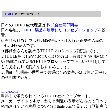
THULE
メーカーについて
日本のTHULE総代理店は
株式会社阿部商会
日本各地に
THULE製品を展示したコンセプトショップ
を設
置。
※有限会社谷川屋は阿部商会様から仕入れた正規輸入品の
THULE販売店です。
阿部商会さんが認めるTHULEプロショップ認定店です。
※THULEをはじめてお買い上げの方は、有限会社谷川屋はじ
め 掲載されているTHULEプロショップで正しい説明をして
もらえるお店で購入をおすすめします。
※理由＝説明書が世界中で共通のため文字がほぼ無い図中心
の説明書のため。
Thule.com
世界中で販売されているTHULE社のウェブサイト。
メーカーサイトですが、わりと間違い表示があるので日本で
発売されている商品については thule.comで見るより阿部商会