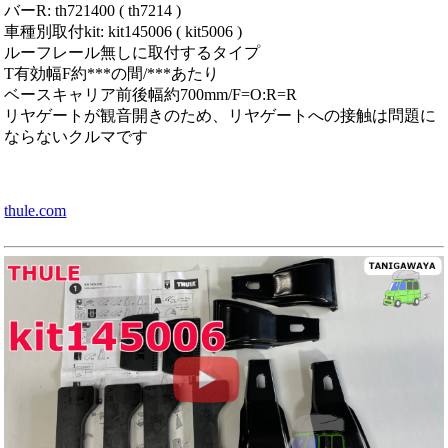
バーR: th721400 ( th7214 )
車種別取付kit: kit145006 ( kit5006 )
ルーフレール無しに取付するタイプ
T有効幅F約***の間/***あたり
ベースキャリア前後幅約700mm/F=O:R=R
リヤゲートが観音開きのため、リヤゲートへの接触は問題に
ならないクルマです
thule.com