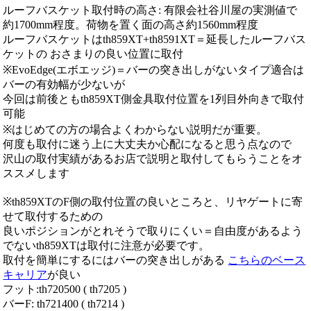
ルーフバスケット取付時の高さ: 有限会社谷川屋の実測値で
約1700mm程度。荷物を置く面の高さ約1560mm程度
ルーフバスケットはth859XT+th8591XT＝延長したルーフバス
ケットの おさまりの良い位置に取付
※EvoEdge(エボエッジ)＝バーの突き出しがないタイプ適合は
バーの有効幅が少ないが
今回は前後ともth859XT側金具取付位置を1列目外向きで取付
可能
※はじめての方の場合よくわからない説明だが重要。
何度も取付に迷う上に大丈夫か心配になると思う点なので
沢山の取付実績があるお店で説明と取付してもらうことをオ
ススメします
※th859XTのF側の取付位置の良いところと、リヤゲートに寄
せて取付するための
良いポジションがとれそうで取りにくい＝自由度があるよう
でないth859XTは取付に注意が必要です。
取付を簡単にするにはバーの突き出しがある
こちらのベース
キャリア
が良い
フット:th720500 ( th7205 )
バーF: th721400 ( th7214 )