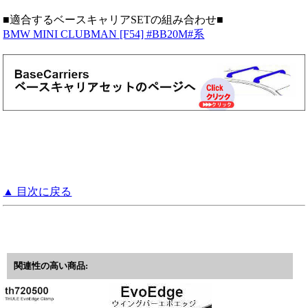
■適合するベースキャリアSETの組み合わせ■
BMW MINI CLUBMAN [F54] #BB20M#系
▲ 目次に戻る
関連性の高い商品: