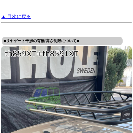
▲ 目次に戻る
■リヤゲート干渉の有無/高さ制限について■