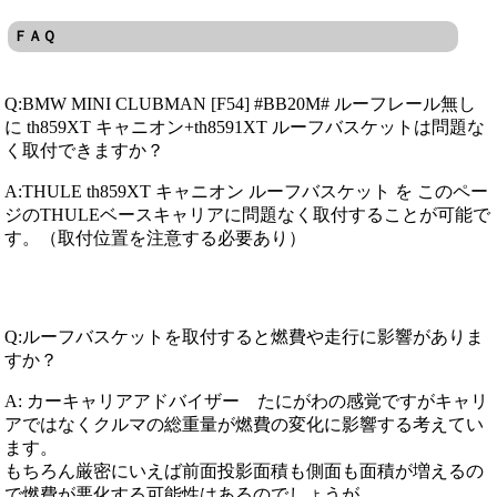
ＦＡＱ
Q:BMW MINI CLUBMAN [F54] #BB20M# ルーフレール無し
に th859XT キャニオン+th8591XT ルーフバスケットは問題な
く取付できますか？
A:THULE th859XT キャニオン ルーフバスケット を このペー
ジのTHULEベースキャリアに問題なく取付することが可能で
す。（取付位置を注意する必要あり）
Q:ルーフバスケットを取付すると燃費や走行に影響がありま
すか？
A: カーキャリアアドバイザー たにがわの感覚ですがキャリ
アではなくクルマの総重量が燃費の変化に影響する考えてい
ます。
もちろん厳密にいえば前面投影面積も側面も面積が増えるの
で燃費が悪化する可能性はあるのでしょうが