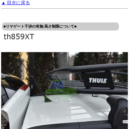
▲ 目次に戻る
■リヤゲート干渉の有無/高さ制限について■