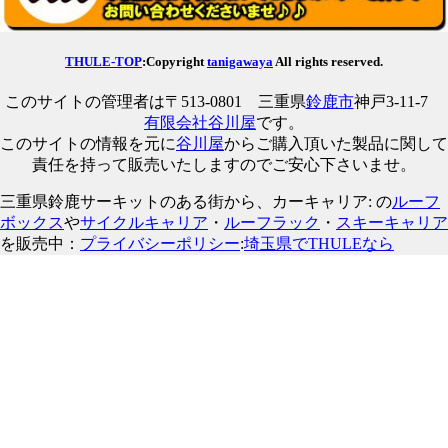
THULE-TOP
:Copyright
tanigawaya
All rights reserved.
このサイトの管理者は〒513-0801 三重県
鈴鹿市
神戸3-11-7
有限会社谷川屋
です。
このサイトの情報を元に
谷川屋
からご購入頂いた製品に関して
責任を持って販売いたしますのでご安心下さいませ。
三重県鈴鹿サーキットのある街から、カーキャリア: の
ルーフ
ボックス
や
サイクルキャリア
・
ルーフラック
・
スキーキャリア
を販売中：
プライバシーポリシー
:
埼玉県でTHULEなら