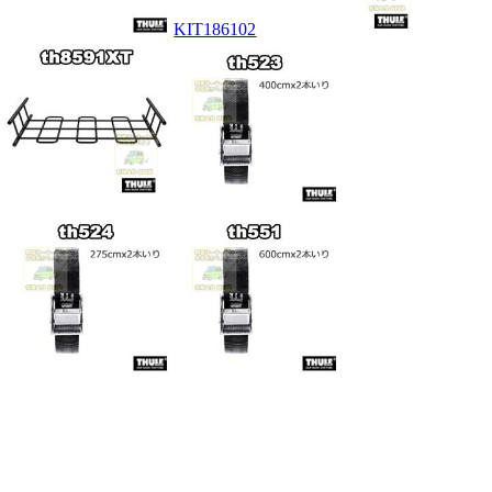
KIT186102