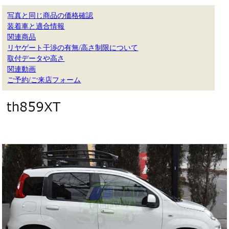
写真と同じ商品の価格確認
装着車と適合情報
関連商品
リヤゲート干渉の有無/高さ制限について
取付データや高さ
関連動画
ご予約/ご来店フォーム