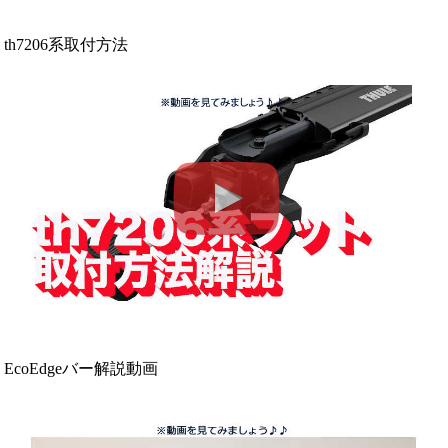
th7206系取付方法
EcoEdgeバー解説動画