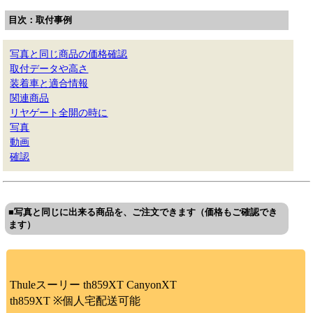
目次：取付事例
写真と同じ商品の価格確認
取付データや高さ
装着車と適合情報
関連商品
リヤゲート全開の時に
写真
動画
確認
■写真と同じに出来る商品を、ご注文できます（価格もご確認でき
ます）
Thuleスーリー th859XT CanyonXT
th859XT ※個人宅配送可能