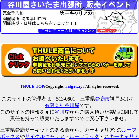
THULE-TOP
:Copyright
tanigawaya
All rights reserved.
このサイトの管理者は〒513-0801 三重県
鈴鹿市
神戸3-11-7
有限会社谷川屋
です。
このサイトの情報を元に
谷川屋
からご購入頂いた製品に関して
責任を持って販売いたしますのでご安心下さいませ。
三重県鈴鹿サーキットのある街から、カーキャリア: の
ルーフ
ボックス
や
サイクルキャリア
・
ルーフラック
・
スキーキャリア