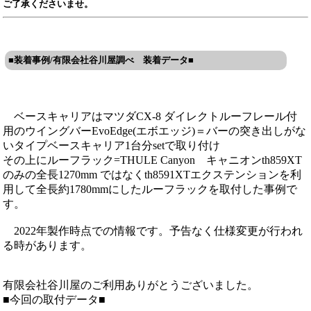
ご了承くださいませ。
■装着事例/有限会社谷川屋調べ 装着データ■
ベースキャリアはマツダCX-8 ダイレクトルーフレール付
用のウイングバーEvoEdge(エボエッジ)＝バーの突き出しがな
いタイプベースキャリア1台分setで取り付け
その上にルーフラック=THULE Canyon キャニオンth859XT
のみの全長1270mm ではなくth8591XTエクステンションを利
用して全長約1780mmにしたルーフラックを取付した事例で
す。
2022年製作時点での情報です。予告なく仕様変更が行われ
る時があります。
有限会社谷川屋のご利用ありがとうございました。
■今回の取付データ■