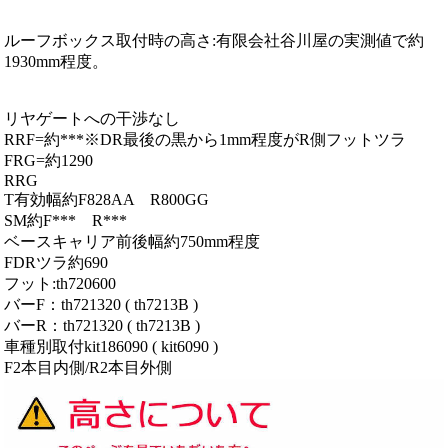
ルーフボックス取付時の高さ:有限会社谷川屋の実測値で約
1930mm程度。
リヤゲートへの干渉なし
RRF=約***※DR最後の黒から1mm程度がR側フットツラ
FRG=約1290
RRG
T有効幅約F828AA R800GG
SM約F*** R***
ベースキャリア前後幅約750mm程度
FDRツラ約690
フット:th720600
バーF：th721320 ( th7213B )
バーR：th721320 ( th7213B )
車種別取付kit186090 ( kit6090 )
F2本目内側/R2本目外側