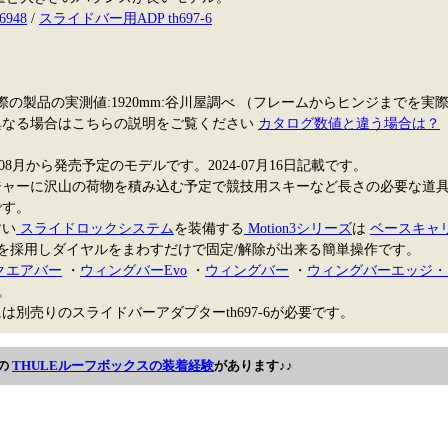
948
/
スライドバー用ADP th697-6
実際の製品の実測値:1920mm:谷川屋調べ （フレームからヒンジまでを
が異なる場合はこちらの説明をご覧ください
カタログ数値と違う場合は？
24年08月から発売予定のモデルです。2024-07月16日記載です。
ジャーに沢山の荷物を積み込む予定で競技用スキーなど長さの必要な道
です。
すい
スライドロックシステム
を装備する
Motion3シリーズ
は
ベースキャ
を採用しダイヤルをまわすだけで固定/解除が出来る簡単操作です。
クエアバー
・
ウィングバーEvo
・
ウィングバー
・
ウィングバーエッジ・
。
別売りのスライドバーアダプターth697-6が必要です。
の
THULEルーフボックスの装着経験
があります♪♪