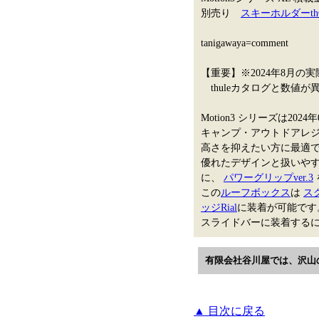
別売り
スキーホルダーth6
tanigawaya=comment
【重要】※2024年8月の
thuleカタログと数値
Motion3 シリーズは20
キャンプ・アウトドアレ
高さを抑えたい方に最適
優れたデザインと扱いや
に、
パワーグリップver.3
この
ルーフボックス
は
ス
ッジRial
に装着が可能です
スライドバーに装着するには
有限会社谷川屋では、沢山
▲ 目次に戻る