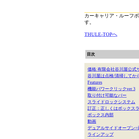
カーキャリア・ルーフボ
す。
THULE-TOPへ
目次
価格:有限会社谷川屋公式
谷川屋は点検/清掃してか
Features
機能パワークリックver.3
取り付け可能なバー
スライドロックシステム
訂正：正しくはボックス
ボックス内部
動画
デュアルサイドオープン=
ラインアップ