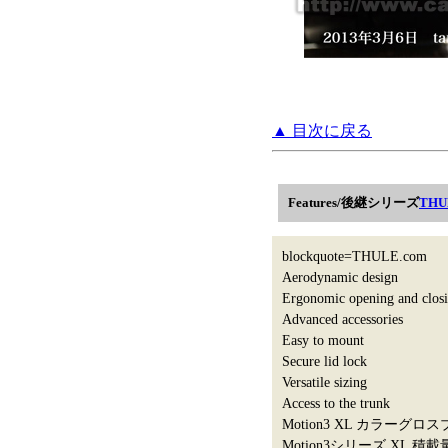
▲ 目次に戻る
Features/後継シリーズ
THU
blockquote=THULE.com
Aerodynamic design
Ergonomic opening and clos
Advanced accessories
Easy to mount
Secure lid lock
Versatile sizing
Access to the trunk
Motion3 XL カラーグロス
Motion3シリーズ XL