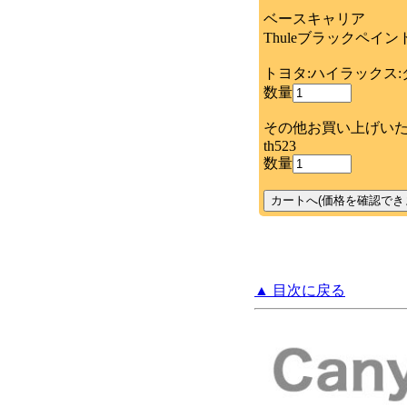
ベースキャリア
Thuleブラックペイン
トヨタ:ハイラックス:
数量
その他お買い上げい
th523
数量
▲ 目次に戻る