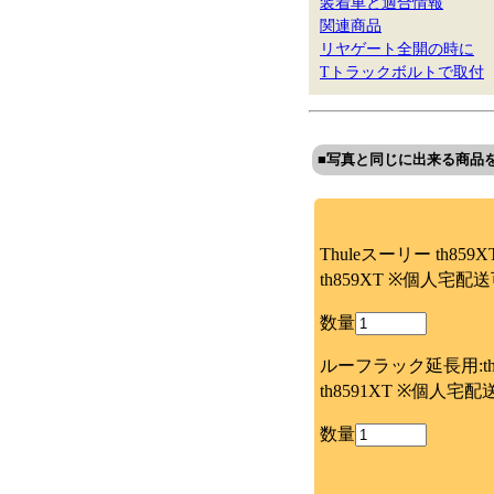
装着車と適合情報
関連商品
リヤゲート全開の時に
Tトラックボルトで取付
■写真と同じに出来る商品
Thuleスーリー th859XT
th859XT ※個人宅配
数量
ルーフラック延長用:th8
th8591XT ※個人宅
数量