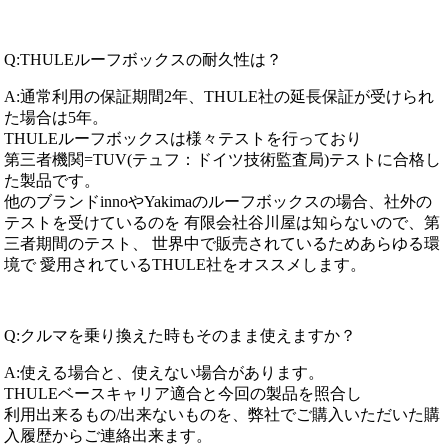
Q:THULEルーフボックスの耐久性は？
A:通常利用の保証期間2年、THULE社の延長保証が受けられ
た場合は5年。
THULEルーフボックスは様々テストを行っており
第三者機関=TUV(テュフ：ドイツ技術監査局)テストに合格し
た製品です。
他のブランドinnoやYakimaのルーフボックスの場合、社外の
テストを受けているのを 有限会社谷川屋は知らないので、第
三者期間のテスト、 世界中で販売されているためあらゆる環
境で 愛用されているTHULE社をオススメします。
Q:クルマを乗り換えた時もそのまま使えますか？
A:使える場合と、使えない場合があります。
THULEベースキャリア適合と今回の製品を照合し
利用出来るもの/出来ないものを、弊社でご購入いただいた購
入履歴からご連絡出来ます。