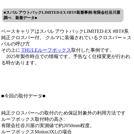
■スバル アウトバックLIMITED-EX #BT#装着事例/有限会社谷川屋
調べ 装着データ■
ベースキャリアはスバル アウトバックLIMITED-EX #BT#系
純正クロスバー付。 クルマに装備されているクロスバー＝ス
バルの呼び方
その上に
THULEルーフボックス
取付した事例です。
2025年製作時点での情報です。予告なく仕様変更が行われ
る時があります。
■今回の取付データ■
純正クロスバーへの取付のため保証対象外の利用方法です
ルーフボックス取付時の高さ:
有限会社谷川屋の実測値で約2050mm程度。
ルーフボックスMotion3XLの場合