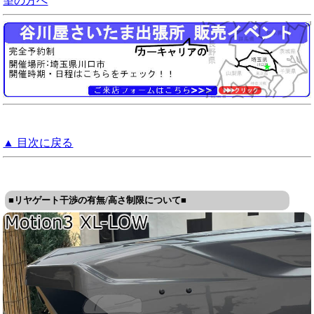
望の方へ
▲ 目次に戻る
■リヤゲート干渉の有無/高さ制限について■