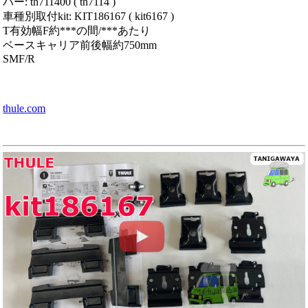
バー: th711400 ( th7114 )
車種別取付kit: KIT186167 ( kit6167 )
T有効幅F約***の間/***あたり
ベースキャリア前後幅約750mm
SMF/R
thule.com