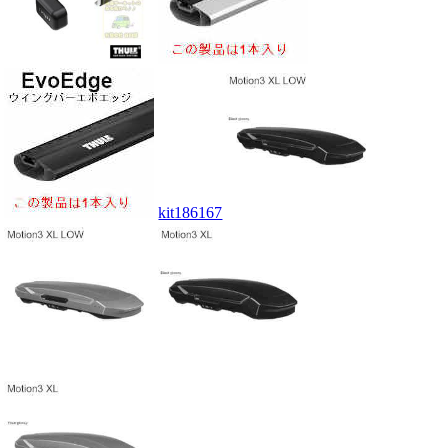
kit186167