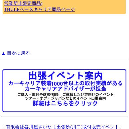
営業所止限定商品)
THULEベースキャリア商品ページ
▲ 目次に戻る
「
有限会社谷川屋さいたま出張所(川口)取付販売イベント
」