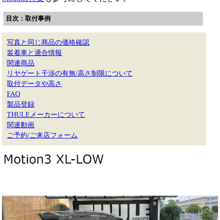
目次：取付事例
写真と同じ商品の価格確認
装着車と適合情報
関連商品
リヤゲート干渉の有無/高さ制限について
取付データや高さ
FAQ
製品登録
THULEメーカーについて
関連動画
ご予約/ご来店フォーム