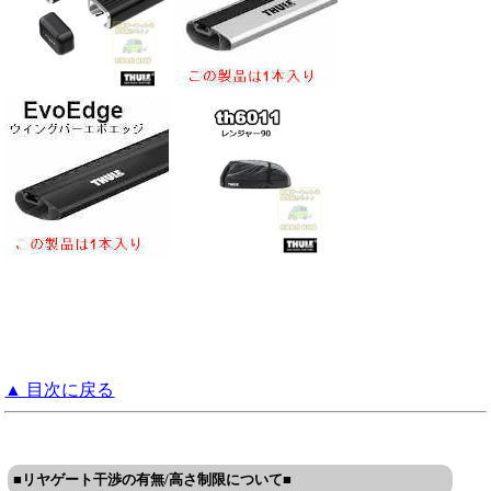
▲ 目次に戻る
■リヤゲート干渉の有無/高さ制限について■