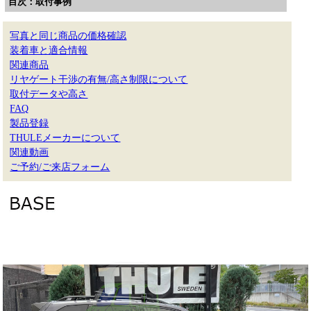
目次：取付事例
写真と同じ商品の価格確認
装着車と適合情報
関連商品
リヤゲート干渉の有無/高さ制限について
取付データや高さ
FAQ
製品登録
THULEメーカーについて
関連動画
ご予約/ご来店フォーム