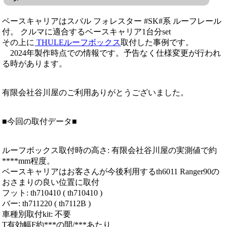
ベースキャリアはスバル フォレスター #SK#系 ルーフレール
付。 クルマに適合するベースキャリア1台分set
その上に
THULEルーフボックス
取付した事例です。
2024年製作時点での情報です。予告なく仕様変更が行われ
る時があります。
有限会社谷川屋のご利用ありがとうございました。
■今回の取付データ■
ルーフボックス取付時の高さ: 有限会社谷川屋の実測値で約
****mm程度。
ベースキャリアはお客さんが今後利用するth6011 Ranger90の
おさまりの良い位置に取付
フット: th710410 ( th710410 )
バー: th711220 ( th7112B )
車種別取付kit: 不要
T有効幅F約***の間/***あたり