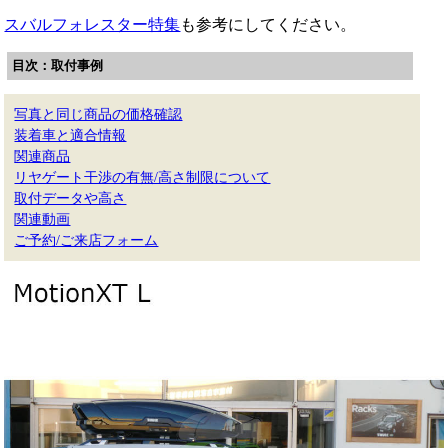
スバルフォレスター特集
も参考にしてください。
目次：取付事例
写真と同じ商品の価格確認
装着車と適合情報
関連商品
リヤゲート干渉の有無/高さ制限について
取付データや高さ
関連動画
ご予約/ご来店フォーム