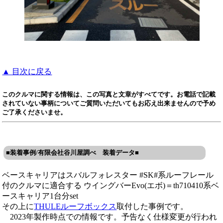
▲ 目次に戻る
このクルマに関する情報は、この写真と文章がすべてです。お電話で記載
されていない事柄についてご質問いただいてもお応え出来ませんので予め
ご了承くださいませ。
■装着事例/有限会社谷川屋調べ 装着データ■
ベースキャリアはスバルフォレスター #SK#系ルーフレール
付のクルマに適合する ウイングバーEvo(エボ)＝th710410系ベ
ースキャリア1台分set
その上に
THULEルーフボックス
取付した事例です。
2023年製作時点での情報です。予告なく仕様変更が行われ