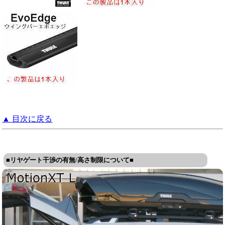
▲ 目次に戻る
■リヤゲート干渉の有無/高さ制限について■