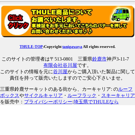
THULE-TOP
:Copyright
tanigawaya
All rights reserved.
このサイトの管理者は〒513-0801 三重県
鈴鹿市
神戸3-11-7
有限会社谷川屋
です。
このサイトの情報を元に
谷川屋
からご購入頂いた製品に関して
責任を持って販売いたしますのでご安心下さいませ。
三重県鈴鹿サーキットのある街から、カーキャリア: の
ルーフ
ボックス
や
サイクルキャリア
・
ルーフラック
・
スキーキャリア
を販売中：
プライバシーポリシー
:
埼玉県でTHULEなら