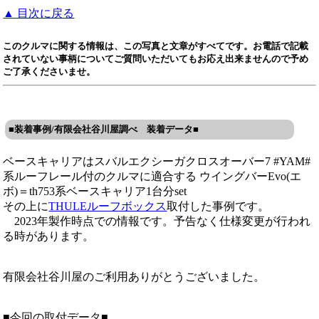
▲ 目次に戻る
このクルマに関する情報は、この写真と文章がすべてです。お電話で記載
されていない事柄についてご質問いただいてもお応え出来ませんので予め
ご了承くださいませ。
■装着事例/有限会社谷川屋調べ 装着データ■
ベースキャリアはスバルエクシーガクロスオーバー7 #YAM#
系ルーフレール付のクルマに適合する ウイングバーEvo(エ
ボ)＝th753系ベースキャリア1台分set
その上に
THULEルーフボックス
取付した事例です。
2023年製作時点での情報です。予告なく仕様変更が行われ
る時があります。
有限会社谷川屋のご利用ありがとうございました。
■今回の取付データ■