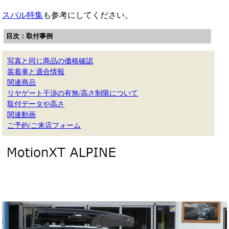
スバル特集
も参考にしてください。
目次：取付事例
写真と同じ商品の価格確認
装着車と適合情報
関連商品
リヤゲート干渉の有無/高さ制限について
取付データや高さ
関連動画
ご予約/ご来店フォーム