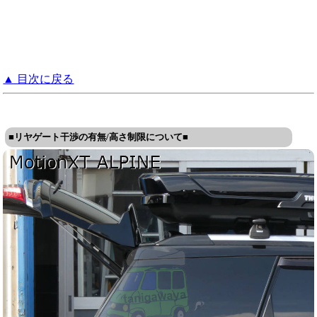
▲ 目次に戻る
■リヤゲート干渉の有無/高さ制限について■