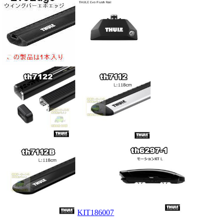
KIT186007