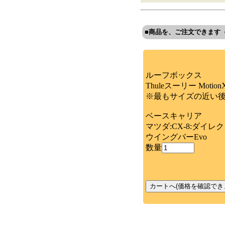
■商品を、ご注文できます
ルーフボックス
Thuleスーリー Moti
※最もサイズの近い
ベースキャリア
マツダ:CX-8:ダイレ
ウイングバーEvo
数量