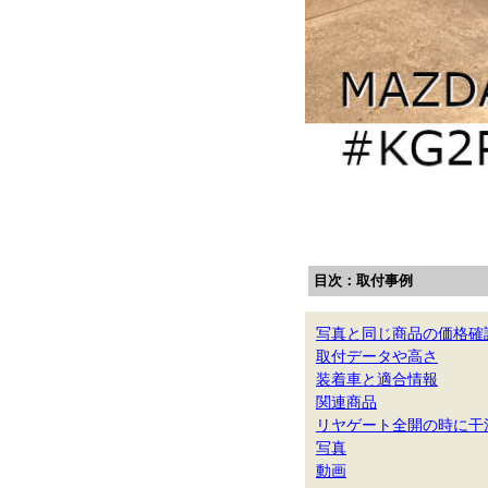
目次：取付事例
写真と同じ商品の価格確
取付データや高さ
装着車と適合情報
関連商品
リヤゲート全開の時に干
写真
動画