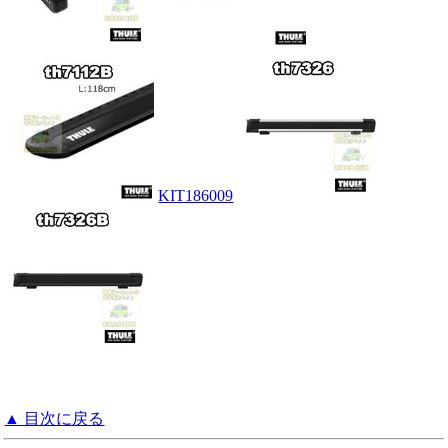
KIT186009
▲ 目次に戻る