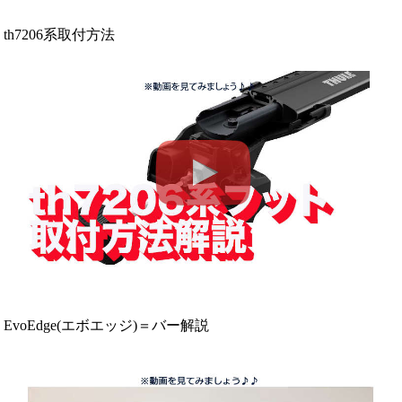
th7206系取付方法
EvoEdge(エボエッジ)＝バー解説