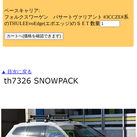
ベースキャリア:
フォルクスワーゲン パサートヴァリアント #3CCZE#系
のTHULEEvoEdge(エボエッジ)のＳＥT 数量
▲ 目次に戻る