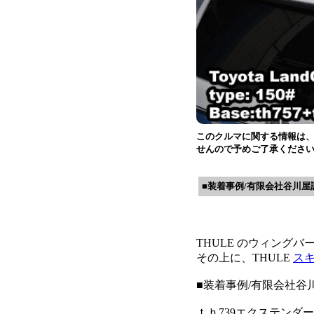
このクルマに関する情報は
せんので予めご了承くださ
■装着事例/有限会社谷川屋
THULE のウィング
その上に、THULE
ス
■装着事例/有限会社谷
ｔｈ739エクステン