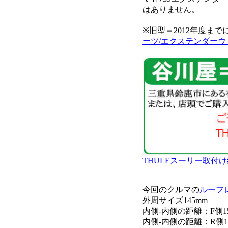
はありません。
※旧型＝2012年度ま
ーツ/エクステンダーウ
THULEスーリー取付
今回のクルマの
ルーフ
外周サイズ145mm
内側-内側の距離：F側15
内側-内側の距離：R側12