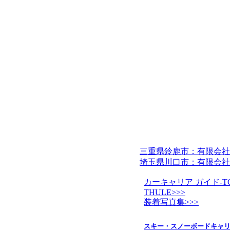
三重県鈴鹿市：有限会社
埼玉県川口市：有限会社
カーキャリア ガイド-TO
THULE>>>
装着写真集>>>
スキー・スノーボードキャ