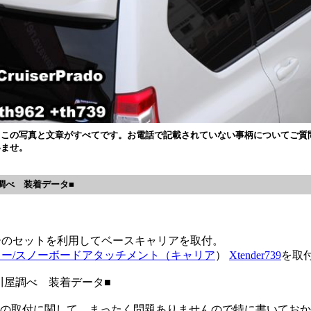
、この写真と文章がすべてです。お電話で記載されていない事柄についてご質
いませ。
調べ 装着データ■
バーのセットを利用してベースキャリアを取付。
キー/スノーボードアタッチメント（キャリア
）
Xtender739
を取
川屋調べ 装着データ■
ダーの取付に関して、まったく問題ありませんので特に書いてお