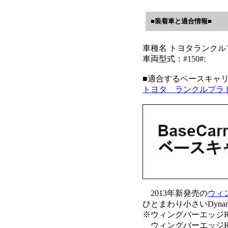
■装着車と適合情報■
車種名 トヨタランクル
車両型式：#150#:
■適合するベースキャリ
トヨタ ランクルプラド 
2013年新発売の
ウィ
ひとまわり小さいDynam
※ウィングバーエッジRa
ウィングバーエッジR