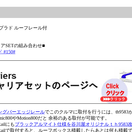
プラド ルーフレール付
アSETの組み合わせ■
#150#
ングバーエッジレール
でこのクルマに取付を行うには、th958
ic800やMotion800だと 余裕のある取付が可能です。
ilにも
ブラックアルマイト仕様を谷川屋オリジナルｔｈ9583
ailで取付すると、ルーフボックス積載したらあとは何も積載