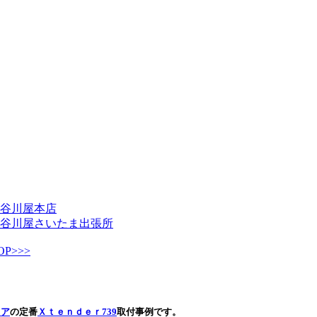
谷川屋本店
谷川屋さいたま出張所
P>>>
リア
の定番
Ｘｔｅｎｄｅｒ739
取付事例です。