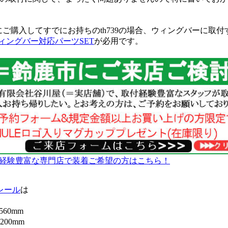
でにご購入してすでにお持ちのth739の場合、ウィングバーに取
ィングバー対応パーツSET
が必用です。
け経験豊富な専門店で装着ご希望の方はこちら！
レール
は
60mm
00mm