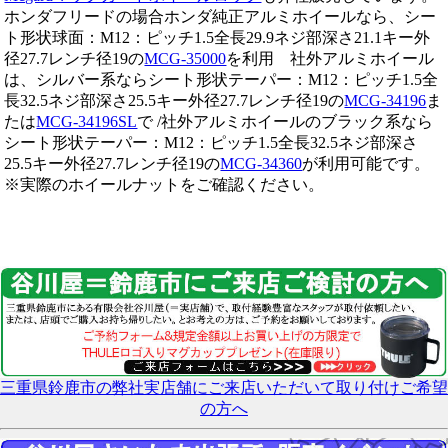
ホンダフリードの場合ホンダ純正アルミホイールなら、シー
ト形状球面：M12：ピッチ1.5全長29.9ネジ部深さ21.1キー外
径27.7レンチ径19の
MCG-35000
を利用 社外アルミホイール
は、シルバー系ならシート形状テーパー：M12：ピッチ1.5全
長32.5ネジ部深さ25.5キー外径27.7レンチ径19の
MCG-34196
ま
たは
MCG-34196SL
で /社外アルミホイールのブラック系なら
シート形状テーパー：M12：ピッチ1.5全長32.5ネジ部深さ
25.5キー外径27.7レンチ径19の
MCG-34360
が利用可能です。
※実際のホイールナットをご確認ください。
三重県鈴鹿市の弊社実店舗にご来店いただいて取り付けご希望
の方へ