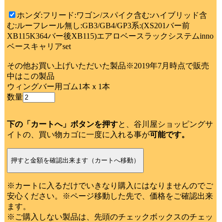
ホンダ:フリード:ワゴン/スパイク含む:ハイブリッド含
む:ルーフレール無し:GB3/GB4/GP3系:(XS201バー前
XB115K364バー後XB115)エアロベースラックシステムinno
ベースキャリアset
その他お買い上げいただいた製品※2019年7月時点で販売
中はこの製品
ウィングバー用ゴム1本ｘ1本
数量
下の「カートへ」ボタンを押す
と、谷川屋ショッピングサ
イトの、買い物カゴに一度に入れる事が
可能です。
※カートに入るだけでいきなり購入にはなりませんのでご
安心ください。※ページ移動した先で、価格をご確認出来
ます。
※ご購入しない製品は、先頭のチェックボックスのチェッ