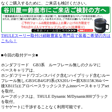
なくご購入するために、ご来店も検討ください。
THULEスーリー取付け経験豊富な専門店で装着ご希望の方は
こちら！
■今回の取付データ■
ホンダフリード GB3系 ルーフレール無しのクルマに
ベースキャリアは、
ホンダ:フリード:ワゴン/スパイク含む:ハイブリッド含む:ルー
フレール無し:GB3/GB4/GP3系:(XS201バー前XB115K364バー
後XB115)エアロベースラックシステムinnoベースキャリアset
を取付。
ルーフボックスは、THULE Dynamic M/Dynamic800ブラック
を取付。
リヤゲートに干渉することなく利用可能です。