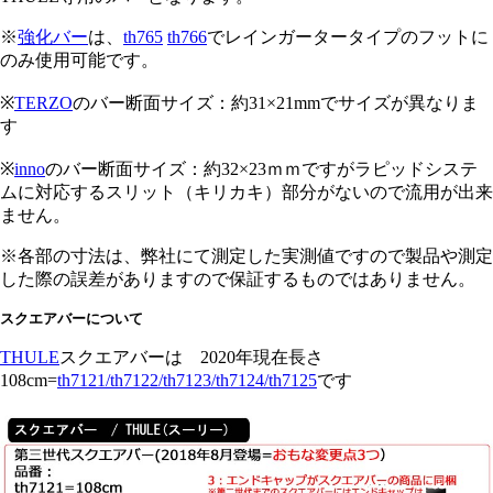
※
強化バー
は、
th765
th766
でレインガータータイプのフットに
のみ使用可能です。
※
TERZO
のバー断面サイズ：約31×21mmでサイズが異なりま
す
※
inno
のバー断面サイズ：約32×23ｍｍですがラピッドシステ
ムに対応するスリット（キリカキ）部分がないので流用が出来
ません。
※各部の寸法は、弊社にて測定した実測値ですので製品や測定
した際の誤差がありますので保証するものではありません。
スクエアバーについて
THULE
スクエアバーは 2020年現在長さ
108cm=
th7121/th7122/th7123/th7124/th7125
です