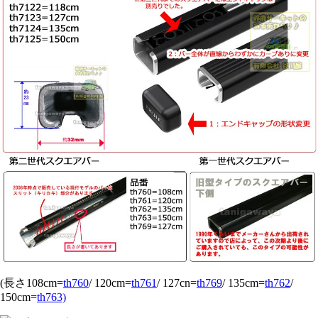
(長さ108cm=
th760
/ 120cm=
th761
/ 127cn=
th769
/ 135cm=
th762
/
150cm=
th763)