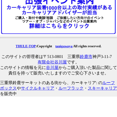
THULE-TOP
:Copyright
tanigawaya
All rights reserved.
このサイトの管理者は〒513-0801 三重県
鈴鹿市
神戸3-11-7
有限会社谷川屋
です。
このサイトの情報を元に
谷川屋
からご購入頂いた製品に関して
責任を持って販売いたしますのでご安心下さいませ。
三重県鈴鹿サーキットのある街から、カーキャリア: の
ルーフ
ボックス
や
サイクルキャリア
・
ルーフラック
・
スキーキャリア
を販売中