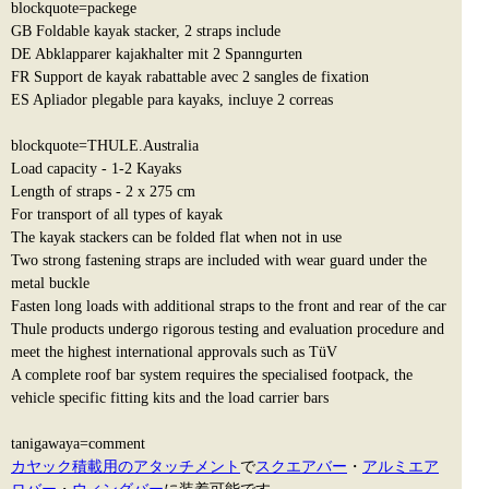
blockquote=packege
GB Foldable kayak stacker, 2 straps include
DE Abklapparer kajakhalter mit 2 Spanngurten
FR Support de kayak rabattable avec 2 sangles de fixation
ES Apliador plegable para kayaks, incluye 2 correas
blockquote=THULE.Australia
Load capacity - 1-2 Kayaks
Length of straps - 2 x 275 cm
For transport of all types of kayak
The kayak stackers can be folded flat when not in use
Two strong fastening straps are included with wear guard under the
metal buckle
Fasten long loads with additional straps to the front and rear of the car
Thule products undergo rigorous testing and evaluation procedure and
meet the highest international approvals such as TüV
A complete roof bar system requires the specialised footpack, the
vehicle specific fitting kits and the load carrier bars
tanigawaya=comment
カヤック積載用のアタッチメント
で
スクエアバー
・
アルミエア