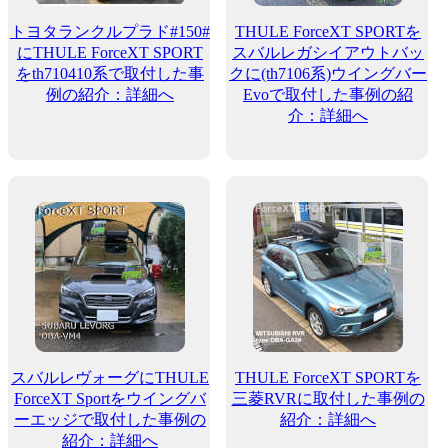
トヨタランクルプラド#150#
THULE ForceXT SPORTを
にTHULE ForceXT SPORT
スバルレガシイアウトバッ
をth710410系で取付した事
クに(th7106系)ウイングバー
例の紹介：詳細へ
Evoで取付した事例の紹
介：詳細へ
スバルレヴォーグにTHULE
THULE ForceXT SPORTを
ForceXT Sportをウイングバ
三菱RVRに取付した事例の
ーエッジで取付した事例の
紹介：詳細へ
紹介：詳細へ