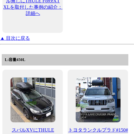
ル無しにTHULE ForceXT
XLを取付した事例の紹介：
詳細へ
▲ 目次に戻る
L:容量450L
スバルXVにTHULE
トヨタランクルプラド#150#