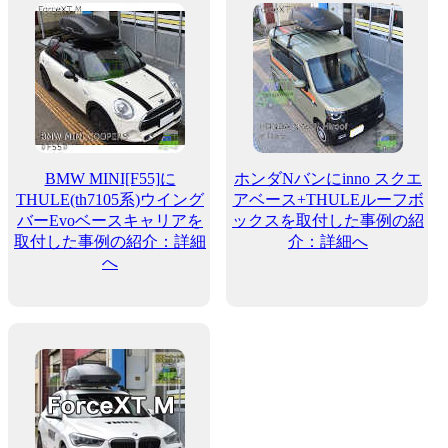
BMW MINI[F55]に
ホンダNバンにinno スクエ
THULE(th7105系)ウイング
アベース+THULEルーフボ
バーEvoベースキャリアを
ックスを取付した事例の紹
取付した事例の紹介：詳細
介：詳細へ
へ