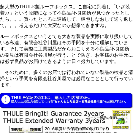
超大型のTHULE製ルーフボックス。ご自宅に到着し「いざ装
着♪♪」という段階になって不良品/不良箇所が見つかったとし
たら。。。買ったところに連絡して、梱包しなおして送り返し
て。。。考えるだけで大変なのが想像できますね。
ルーフボックスというとても大きな製品を実際に取り扱いして
いる私達、有限会社谷川屋はその手間を十分に理解していま
す。そして実際に工業製品だからおこりえる不良品/不良箇所
の発見は有限会社谷川屋が行うことで防ぎ、お客様のお手元に
は必ず良品がお届けできるように日々努力しています。
そのために、多くのお店では行われていない製品の検品と清
掃という手間を有限会社谷川屋では必用なこととして行ってい
ます。