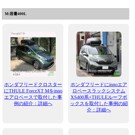
M:容量400L
ホンダフリードクロスター
ホンダフリードにinnoエア
にTHULE ForceXT Mをinno
ロベースラックシステム
エアロベースで取付した事
XS400系+THULEルーフボ
例の紹介：詳細へ
ックスを取付した事例の紹
介：詳細へ