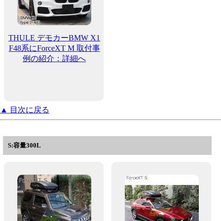
THULE デモカーBMW X1
F48系にForceXT M 取付事
例の紹介：詳細へ
▲ 目次に戻る
S:容量300L