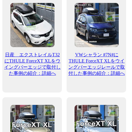
日産 エクストレイルT32
VWシャラン #7N#に
にTHULE ForceXT XLをウ
THULE ForceXT XLをウイ
イングバーエッジで取付し
ングバーエッジレールで取
た事例の紹介：詳細へ
付した事例の紹介：詳細へ