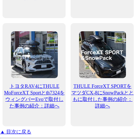
トヨタRAV4にTHULE
THULE ForceXT SPORTを
MoForceXT Sportとth7324を
マツダCX-8にSnowPackとと
ウィングバーEvoで取付し
もに取付した事例の紹介：
た事例の紹介：詳細へ
詳細へ
▲ 目次に戻る