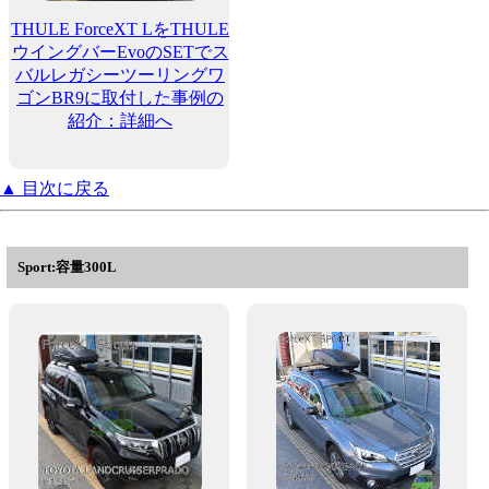
THULE ForceXT LをTHULE
ウイングバーEvoのSETでス
バルレガシーツーリングワ
ゴンBR9に取付した事例の
紹介：詳細へ
▲ 目次に戻る
Sport:容量300L