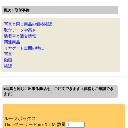
目次：取付事例
写真と同じ商品の価格確認
取付データや高さ
装着車と適合情報
関連商品
リヤゲート全開の時に
写真
動画
確認
■写真と同じに出来る商品を、ご注文できます（価格もご確認でき
ます）
ルーフボックス
Thuleスーリー ForceXT M 数量