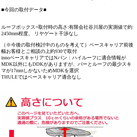
■今回の取付データ■
ルーフボックス=取付時の高さ:有限会社谷川屋の実測値で約
2450mm程度。 リヤゲート干渉なし
（※今後の取付検討中のものを考えて）ベースキャリア前後
幅お客様とご相談の上約930で取付
innoベースキャリアではNバン：ハイルーフに適合情報が
MDK以外にもDDKがありますが、バーとルーフの最少スキ
マが17mmしかないためMDKを選択
THULEではベースキャリア適合なし