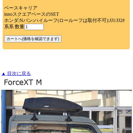
ベースキャリア
innoスクエアベースのSET
ホンダ:Nバン:ハイルーフ(ロールーフは取付不可):JJ1/JJ2#
系系 数量
▲ 目次に戻る