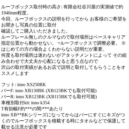
ルーフボックス取付時の高さ: 有限会社谷川屋の実測値で約
1940mm程度。
今回、ルーフボックスの説明を行ってから お客様のご希望を
お聞きし写真の位置に取付
確認してご購入いただきました。
ルーフレール無しのクルマなので取付場所はベースキャリア
指定位置から動かせない。 =ルーフボックスで調整必要。 ※
はじめての方の場合よくわからない説明だが重要。
何度も取付場所は迷わないがアタッチメントによって その組
み合わせで大丈夫か心配になると思う点なので
沢山の取付実績があるお店で説明と取付してもらうことをオ
ススメします
フット: inno XS250BK
バーF: inno XB130BK (XB123BKでも取付可能)
バーR: inno XB123BK (XB115BKでも取付可能)
車種別取付kit: inno k354
T有効幅F約***の間/***あたり
inno XB**BKシリーズになってからはバーにすぐにキズがつ
くのでルーフボックスを積載する時にタオルなどで保護して
載せる注意が必要です