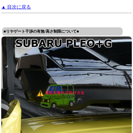
▲ 目次に戻る
■リヤゲート干渉の有無/高さ制限について■