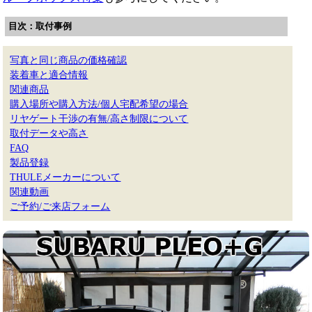
目次：取付事例
写真と同じ商品の価格確認
装着車と適合情報
関連商品
購入場所や購入方法/個人宅配希望の場合
リヤゲート干渉の有無/高さ制限について
取付データや高さ
FAQ
製品登録
THULEメーカーについて
関連動画
ご予約/ご来店フォーム