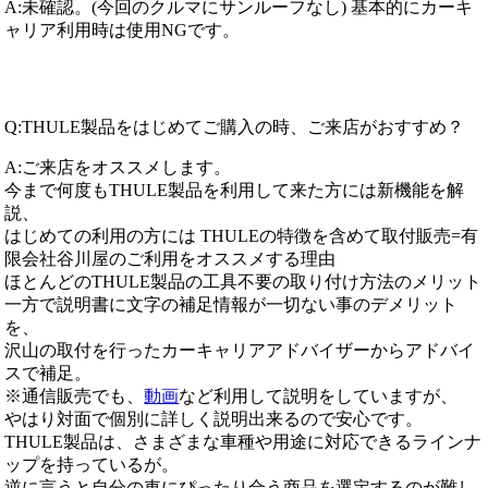
A:未確認。(今回のクルマにサンルーフなし) 基本的にカーキ
ャリア利用時は使用NGです。
Q:THULE製品をはじめてご購入の時、ご来店がおすすめ？
A:ご来店をオススメします。
今まで何度もTHULE製品を利用して来た方には新機能を解
説、
はじめての利用の方には THULEの特徴を含めて取付販売=有
限会社谷川屋のご利用をオススメする理由
ほとんどのTHULE製品の工具不要の取り付け方法のメリット
一方で説明書に文字の補足情報が一切ない事のデメリット
を、
沢山の取付を行ったカーキャリアアドバイザーからアドバイ
スで補足。
※通信販売でも、
動画
など利用して説明をしていますが、
やはり対面で個別に詳しく説明出来るので安心です。
THULE製品は、さまざまな車種や用途に対応できるラインナ
ップを持っているが。
逆に言うと自分の車にぴったり合う商品を選定するのが難し