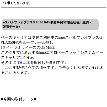
ご了承くださいませ。
■スバルプレオプラスG #LA350F#装着事例/有限会社谷川屋調べ
装着データ■
ベースキャリアは現在ご利用中のinnoスバルプレオプラスG
#LA350F#系 ルーフレール無し
(ダイハツミライースのOEM車)。
このクルマに適合するinnoエアロベースラックシステムベー
スキャリア1台分set
その上に
THULE
を取付した事例です。
2026年製作時点での情報です。予告なく仕様変更が行われ
る時があります。
■今回の取付データ■