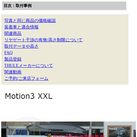
目次：取付事例
写真と同じ商品の価格確認
装着車と適合情報
関連商品
リヤゲート干渉の有無/高さ制限について
取付データや高さ
FAQ
製品登録
THULEメーカーについて
関連動画
ご予約/ご来店フォーム