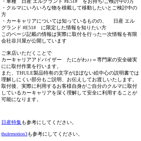
・車種 日産 エルグランド #E51# をお持ち/ご検討中の方
・クルマにいろいろな物を積載して移動したいとご検討中の
方
・カーキャリアについては知っているものの、 日産 エル
グランド #E51# に限定した情報を知りたい方
このページ記載の情報は実際に取付を行った一次情報を有限
会社谷川屋が公開しています
ご来店いただくことで
カーキャリアアドバイザー たにがわ♪♪＝専門家の安全確実
にに取付作業を行います。
また、THULE製品特有の文字がほぼない絵中心の説明書では
理解しにくい部分もご説明、お伝えしてお渡しいたします。
取付後、実際に利用するお客様自身がご自分のクルマに取付
しているカーキャリアを深く理解して安全に利用することが
可能になります。
日産特集
も参考にしてください。
thulemotion3
も参考にしてください。