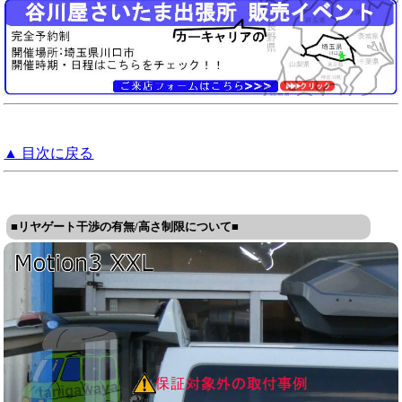
▲ 目次に戻る
■リヤゲート干渉の有無/高さ制限について■