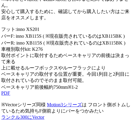
ん。
安心して購入するために、確認してから購入したい方はご来
店をオススメします。
フット:inno XS201
バーF: inno XB115S ( ※現在販売されているのはXB115BK )
バーR: inno XB115S ( ※現在販売されているのはXB115BK )
車種別取付kit: K276
取付ポイントに取付するためベースキャリアの前後は決まっ
て来る
上に載せるルーフボックスやルーフラックにより
ベースキャリアの取付する位置が重要。今回1列目と2列目に
取付されているのでそのまま取付可能。
ベースキャリア前後幅約750mm※1-2
PDF
※Vectorシリーズ同様
Motion3シリーズ
は フロント側ボトムし
ているため気持ちF側前よりにバーをつかみたい
ランクル300にVector