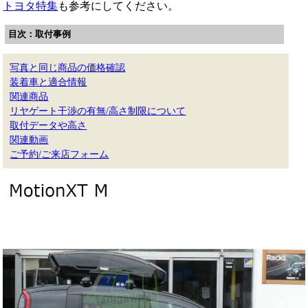
トヨタ特集
も参考にしてください。
目次：取付事例
写真と同じ商品の価格確認
装着車と適合情報
関連商品
リヤゲート干渉の有無/高さ制限について
取付データや高さ
関連動画
ご予約/ご来店フォーム