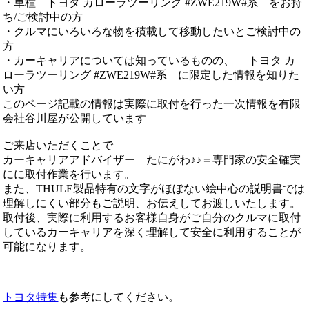
・車種 トヨタ カローラツーリング #ZWE219W#系 をお持
ち/ご検討中の方
・クルマにいろいろな物を積載して移動したいとご検討中の
方
・カーキャリアについては知っているものの、 トヨタ カ
ローラツーリング #ZWE219W#系 に限定した情報を知りた
い方
このページ記載の情報は実際に取付を行った一次情報を有限
会社谷川屋が公開しています
ご来店いただくことで
カーキャリアアドバイザー たにがわ♪♪＝専門家の安全確実
にに取付作業を行います。
また、THULE製品特有の文字がほぼない絵中心の説明書では
理解しにくい部分もご説明、お伝えしてお渡しいたします。
取付後、実際に利用するお客様自身がご自分のクルマに取付
しているカーキャリアを深く理解して安全に利用することが
可能になります。
トヨタ特集
も参考にしてください。