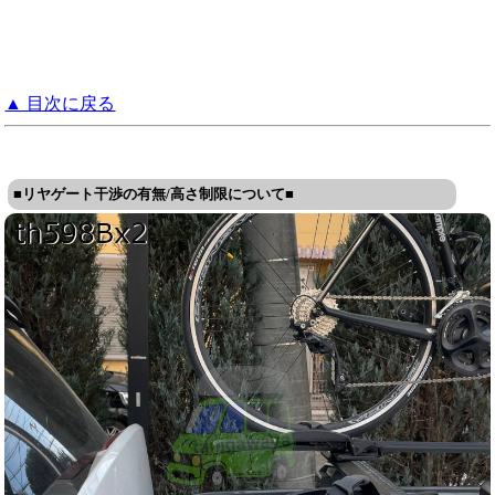
▲ 目次に戻る
■リヤゲート干渉の有無/高さ制限について■