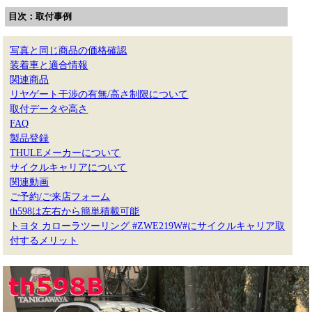
目次：取付事例
写真と同じ商品の価格確認
装着車と適合情報
関連商品
リヤゲート干渉の有無/高さ制限について
取付データや高さ
FAQ
製品登録
THULEメーカーについて
サイクルキャリアについて
関連動画
ご予約/ご来店フォーム
th598は左右から簡単積載可能
トヨタ カローラツーリング #ZWE219W#にサイクルキャリア取
付するメリット