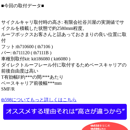
■今回の取付データ■
サイクルキャリ取付時の高さ: 有限会社谷川屋の実測値でサ
イクルを積載した状態で約2580mm程度。
ルーフボックスお客さんと話あっておさまりの良い位置に取
付
フット:th710600 ( th7106 )
バー: th711120 ( th7111B )
車種別取付kit: kit186080 ( kit6080 )
ダイレクトルーフレール付に取付するためベースキャリアの
前後自由度は高い
T有効幅F約***の間/***あたり
ベースキャリア前後幅***mm
SMF/R
th598についてもっと詳しくはこちら