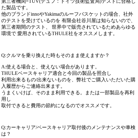
第三者機関=TUV(テュフ：ドイツ技術監査局)テストに合格し
た製品です。
他のブランドinnoやYakimaのルーフバスケットの場合、社外
のテストを受けているのを 有限会社谷川屋は知らないので、
第三者期間のテスト、 世界中で販売されているためあらゆる
環境で 愛用されているTHULE社をオススメします。
Q:クルマを乗り換えた時もそのまま使えますか？
A:使える場合と、使えない場合があります。
THULEベースキャリア適合と今回の製品を照合し
利用出来るもの/出来ないものを、弊社でご購入いただいた購
入履歴からご連絡出来ます。
うまくいけば、そのまま利用できる。または一部製品を再利
用し
取付できると費用の節約になるのでオススメです。
Q:カーキャリア/ベースキャリア取付後のメンテナンスや車検
は？