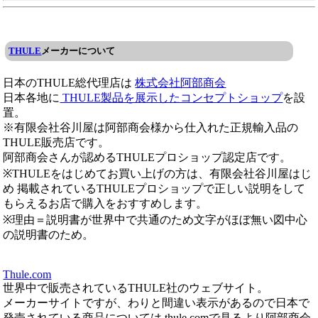
THULE
メーカーについて
日本のTHULE総代理店は
株式会社阿部商会
日本各地に
THULE製品を展示したコンセプトショップ
を設
置。
※有限会社谷川屋は阿部商会様から仕入れた正規輸入品の
THULE販売店です。
阿部商会さんが認めるTHULEプロショップ認定店です。
※THULEをはじめてお買い上げの方は、有限会社谷川屋はじ
め 掲載されているTHULEプロショップで正しい説明をして
もらえるお店で購入をおすすめします。
※理由＝説明書が世界中で共通のため文字がほぼ無い図中心
の説明書のため。
Thule.com
世界中で販売されているTHULE社のウェブサイト。
メーカーサイトですが、わりと間違い表示があるので日本で
発売されている商品については thule.comで見るより阿部商会