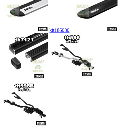
kit186080