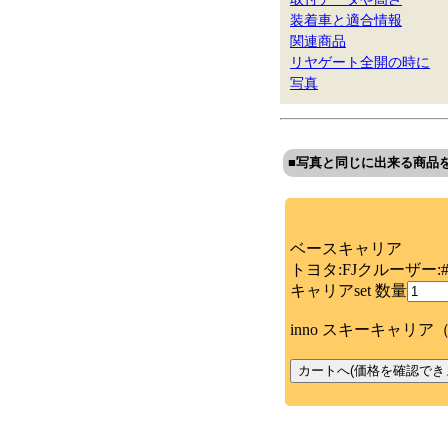
装着車と適合情報
関連商品
リヤゲート全開の時に
写真
■写真と同じに出来る商品
ベースキャリア
トヨタ:FJクルーザー:#G
キャリアset 数量
inno スキーキャリ