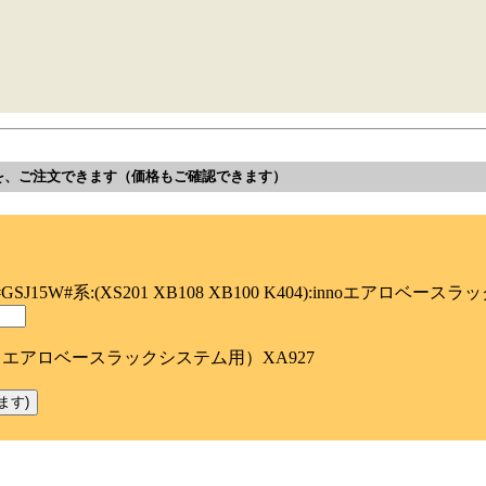
を、ご注文できます（価格もご確認できます）
SJ15W#系:(XS201 XB108 XB100 K404):innoエアロベ
ア（エアロベースラックシステム用）XA927