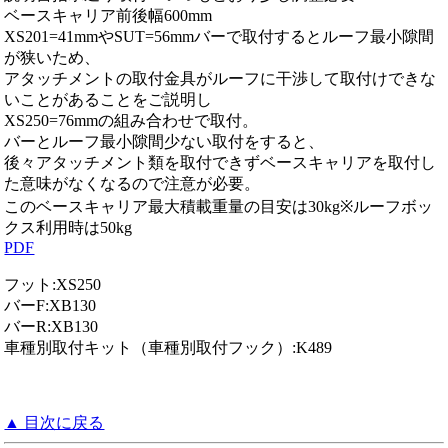
ベースキャリア前後幅600mm
XS201=41mmやSUT=56mmバーで取付するとルーフ最小隙間
が狭いため、
アタッチメントの取付金具がルーフに干渉して取付けできな
いことがあることをご説明し
XS250=76mmの組み合わせで取付。
バーとルーフ最小隙間少ない取付をすると、
後々アタッチメント類を取付できずベースキャリアを取付し
た意味がなくなるので注意が必要。
このベースキャリア最大積載重量の目安は30kg※ルーフボッ
クス利用時は50kg
PDF
フット:XS250
バーF:XB130
バーR:XB130
車種別取付キット（車種別取付フック）:K489
▲ 目次に戻る