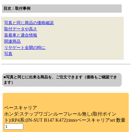
目次：取付事例
写真と同じ商品の価格確認
取付データや高さ
装着車と適合情報
関連商品
リヤゲート全開の時に
写真
■写真と同じに出来る商品を、ご注文できます（価格もご確認でき
ます）
ベースキャリア
ホンダ:ステップワゴン:ルーフレール無し(取付ポイン
ト):RP4系:(IN-SUT B147 K472):innoベースキャリアset 数量