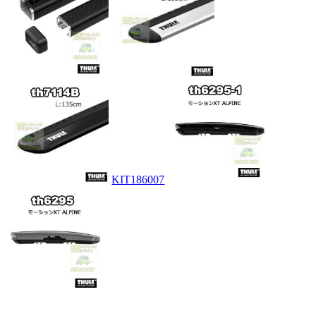
KIT186007