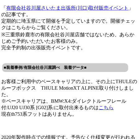
「
有限会社谷川屋さいたま出張所(川口)取付販売イベント
」
の記事です。
定期的に埼玉県にて開催を予定していますので。開催チェッ
クはこちらからご覧ください。
※三重県鈴鹿市の有限会社谷川屋店舗ではないため、あらか
じめご予約いただいたお客様のみ。
完全予約制の出張販売イベントです。
■装着事例/有限会社谷川屋調べ 装着データ■
お客様ご利用中のベースキャリアの上に、その上にTHULEの
ルーフボックス THULE MotionXT ALPINE取り付けしまし
た。
※ベースキャリアは、BMW:X4:ダイレクトルーフレール
付:UJ20 UJ30系 [G02]系:に取付出来るものは
こちら
現在th753系フットはありません。
2020年製作時点での情報です。予告なく仕様変更が行われる