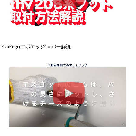
EvoEdge(エボエッジ)＝バー解説