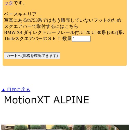
ック
です。
ベースキャリア
写真にあるth753系ではもう販売していないフットのため
スクエアバーで取付するにはこちら
BMW:X4:ダイレクトルーフレール付:UJ20 UJ30系 [G02]系:
ThuleスクエアバーのＳＥＴ 数量
▲ 目次に戻る