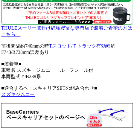
THULEスーリー取付け経験豊富な専門店で装着ご希望の方は
こちら！
前後間隔約740mmの時
Tスロット/Ｔトラック有効幅
約
F743/R738mm誤差あり
■装着車■
車種名 スズキ ジムニー ルーフレール付
車両型式 #JB23#系
■適合するベースキャリアSETの組み合わせ■
スズキジムニー