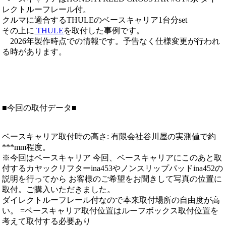
レクトルーフレール付。
クルマに適合するTHULEのベースキャリア1台分set
その上に
THULE
を取付した事例です。
2026年製作時点での情報です。予告なく仕様変更が行われ
る時があります。
■今回の取付データ■
ベースキャリア取付時の高さ: 有限会社谷川屋の実測値で約
***mm程度。
※今回はベースキャリア 今回、ベースキャリアにこのあと取
付するカヤックリフターina453やノンスリップパッドina452の
説明を行ってから お客様のご希望をお聞きして写真の位置に
取付。ご購入いただきました。
ダイレクトルーフレール付なので本来取付場所の自由度が高
い。 =ベースキャリア取付位置はルーフボックス取付位置を
考えて取付する必要あり