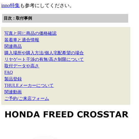
inno特集
も参考にしてください。
目次：取付事例
写真と同じ商品の価格確認
装着車と適合情報
関連商品
購入場所や購入方法/個人宅配希望の場合
リヤゲート干渉の有無/高さ制限について
取付データや高さ
FAQ
製品登録
THULEメーカーについて
関連動画
ご予約/ご来店フォーム