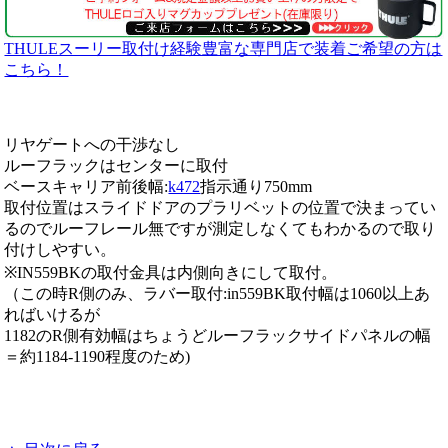
THULEスーリー取付け経験豊富な専門店で装着ご希望の方は
こちら！
リヤゲートへの干渉なし
ルーフラックはセンターに取付
ベースキャリア前後幅:
k472
指示通り750mm
取付位置はスライドドアのプラリベットの位置で決まってい
るのでルーフレール無ですが測定しなくてもわかるので取り
付けしやすい。
※IN559BKの取付金具は内側向きにして取付。
（この時R側のみ、ラバー取付:in559BK取付幅は1060以上あ
ればいけるが
1182のR側有効幅はちょうどルーフラックサイドパネルの幅
＝約1184-1190程度のため)