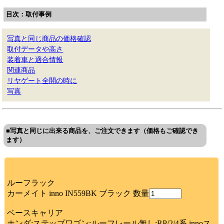
目次：取付事例
写真と同じ商品の価格確認
取付データや高さ
装着車と適合情報
関連商品
リヤゲート全開の時に
写真
■写真と同じに出来る商品を、ご注文できます（価格もご確認でき
ます）
ルーフラック
カーメイト inno IN559BK ブラック 数量
ベースキャリア
ホンダ:ステップワゴン:ルーフレール無し:RP/2/4系 innoス