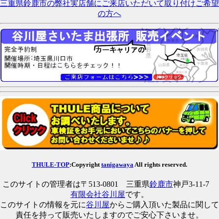
三重県鈴鹿市の弊社実店舗にご来店いただいて取り付けご希望
の方へ
THULE-TOP
:Copyright
tanigawaya
All rights reserved.
このサイトの管理者は〒513-0801 三重県
鈴鹿市
神戸3-11-7
有限会社谷川屋
です。
このサイトの情報を元に
谷川屋
からご購入頂いた製品に関して
責任を持って販売いたしますのでご安心下さいませ。