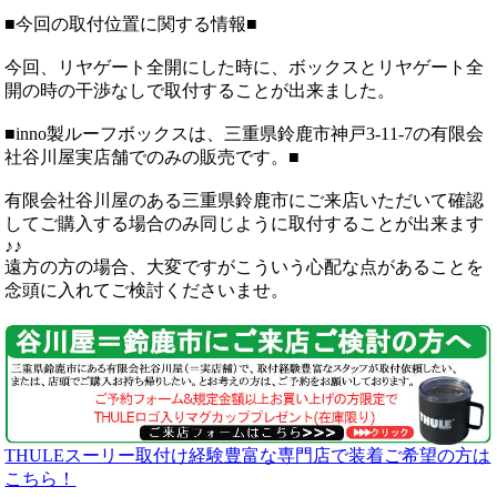
■今回の取付位置に関する情報■
今回、リヤゲート全開にした時に、ボックスとリヤゲート全
開の時の干渉なしで取付することが出来ました。
■inno製ルーフボックスは、三重県鈴鹿市神戸3-11-7の有限会
社谷川屋実店舗でのみの販売です。■
有限会社谷川屋のある三重県鈴鹿市にご来店いただいて確認
してご購入する場合のみ同じように取付することが出来ます
♪♪
遠方の方の場合、大変ですがこういう心配な点があることを
念頭に入れてご検討くださいませ。
THULEスーリー取付け経験豊富な専門店で装着ご希望の方は
こちら！