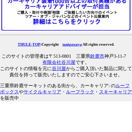
THULE-TOP
:Copyright
tanigawaya
All rights reserved.
このサイトの管理者は〒513-0801 三重県
鈴鹿市
神戸3-11-7
有限会社谷川屋
です。
このサイトの情報を元に
谷川屋
からご購入頂いた製品に関して
責任を持って販売いたしますのでご安心下さいませ。
三重県鈴鹿サーキットのある街から、カーキャリア: の
ルーフ
ボックス
や
サイクルキャリア
・
ルーフラック
・
スキーキャリア
を販売中