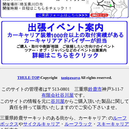
THULE-TOP
:Copyright
tanigawaya
All rights reserved.
このサイトの管理者は〒513-0801 三重県
鈴鹿市
神戸3-11-7
有限会社谷川屋
です。
このサイトの情報を元に
谷川屋
からご購入頂いた製品に関して
責任を持って販売いたしますのでご安心下さいませ。
三重県鈴鹿サーキットのある街から、カーキャリア: の
ルーフ
ボックス
や
サイクルキャリア
・
ルーフラック
・
スキーキャリア