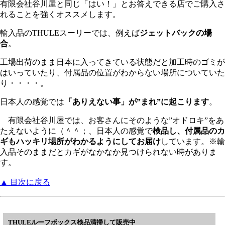
有限会社谷川屋と同じ「はい！」とお答えできる店でご購入さ
れることを強くオススメします。
輸入品のTHULEスーリーでは、例えば
ジェットバックの場
合
。
工場出荷のまま日本に入ってきている状態だと加工時のゴミが
はいっていたり、付属品の位置がわからない場所についていた
り・・・・。
日本人の感覚では
「ありえない事」が”まれ”に起こります
。
有限会社谷川屋では、お客さんにそのような”オドロキ”をあ
たえないように（＾＾；、日本人の感覚で
検品し、付属品のカ
ギもハッキリ場所がわかるようにしてお届け
しています。※輸
入品そのままだとカギがなかなか見つけられない時がありま
す。
▲ 目次に戻る
THULEルーフボックス検品清掃して販売中