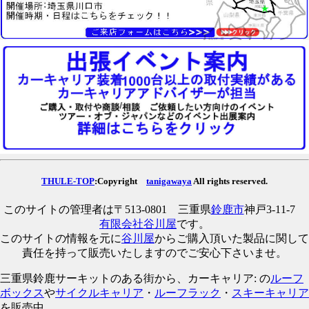
THULE-TOP
:Copyright
tanigawaya
All rights reserved.
このサイトの管理者は〒513-0801 三重県
鈴鹿市
神戸3-11-7
有限会社谷川屋
です。
このサイトの情報を元に
谷川屋
からご購入頂いた製品に関して
責任を持って販売いたしますのでご安心下さいませ。
三重県鈴鹿サーキットのある街から、カーキャリア: の
ルーフ
ボックス
や
サイクルキャリア
・
ルーフラック
・
スキーキャリア
を販売中