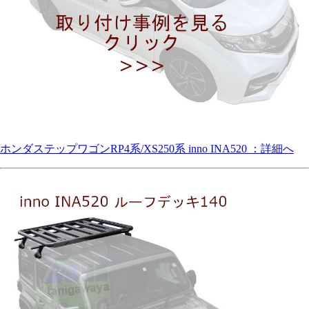
ホンダステップワゴンRP4系/XS250系 inno INA520 ：詳細へ