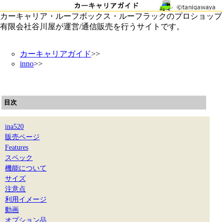
カーキャリア・ルーフボックス・ルーフラックのプロショップ
有限会社谷川屋が運営/通信販売を行うサイトです。
カーキャリアガイド
>>
inno
>>
目次
ina520
販売ページ
Features
スペック
機能について
サイズ
注意点
利用イメージ
動画
オプション品